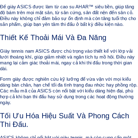
Đế giày ASICS được làm từ cao su AHAR™ siêu bền, giúp tăng
độ bám trên mọi mặt sân, từ sân cứng, sân đất nện đến sân cỏ.
Điều này không chỉ đảm bảo sự ổn định mà còn tăng tuổi thọ cho
sản phẩm, giúp bạn yên tâm thi đấu ở bất kỳ điều kiện nào.
Thiết Kế Thoải Mái Và Đa Năng
Giày tennis nam ASICS được chú trọng vào thiết kế với lớp vải
lưới thoáng khí, giúp giảm nhiệt và ngăn tích tụ mồ hôi. Điều này
mang lại cảm giác thoải mái, ngay cả khi thi đấu trong thời gian
dài.
Form giày được nghiên cứu kỹ lưỡng để vừa vặn với mọi kiểu
dáng bàn chân, hạn chế tối đa tình trạng đau nhức hay phồng rộp.
Các mẫu mã của ASICS còn nổi bật với kiểu dáng hiện đại, phù
hợp cả khi bạn thi đấu hay sử dụng trong các hoạt động thường
ngày.
Tối Ưu Hóa Hiệu Suất Và Phong Cách
Thi Đấu.
ASICS không chỉ nổi bật với giày tennis, mà còn cung cấp một