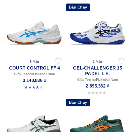
Bán Chạy
5 Màu
1 Màu
COURT CONTROL FF 4
GEL-CHALLENGER 15
PADEL L.E.
Giày Tennis/Pickleball Nam
3.140.836 ₫
Giày Tennis/Pickleball Nam
2.895.382 ₫
4.2 trong số 5 sao. 5 đánh giá
0.0 trong số 5 sao.
Bán Chạy