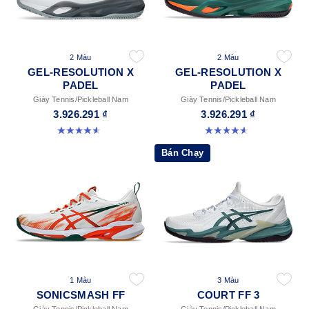
2 Màu
2 Màu
GEL-RESOLUTION X
GEL-RESOLUTION X
PADEL
PADEL
Giày Tennis/Pickleball Nam
Giày Tennis/Pickleball Nam
3.926.291 ₫
3.926.291 ₫
4.6 trong số 5 sao. 61 đánh giá
4.6 trong số 5 sao. 61 đánh giá
Bán Chạy
1 Màu
3 Màu
SONICSMASH FF
COURT FF 3