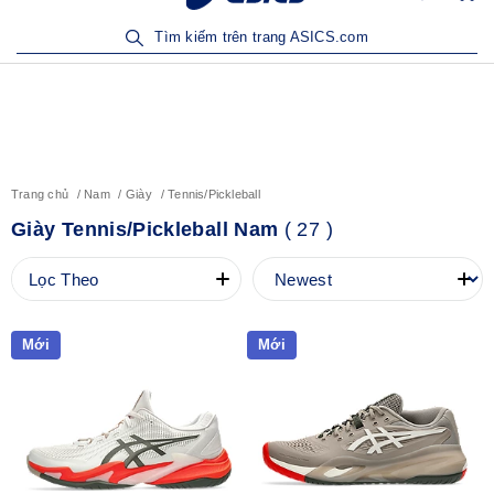
Sản Phẩm Mới | Mua Ngay
Tìm kiếm trên trang ASICS.com
Trang chủ
Nam
Giày
Tennis/Pickleball
Giày Tennis/Pickleball Nam
(
27
)
Lọc Theo
Mới
Mới