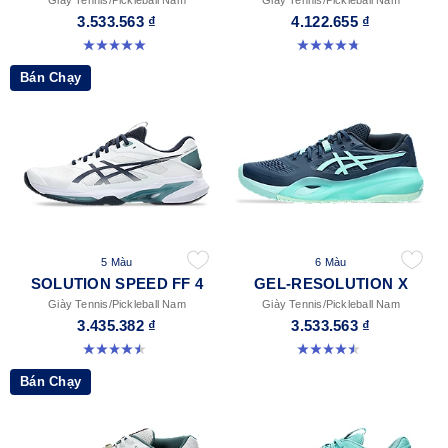
Giày Tennis/Pickleball Nam
Giày Tennis/Pickleball Nam
3.533.563 ₫
4.122.655 ₫
5.0 trong số 5 sao. 28 đánh giá
4.7 trong số 5 sao. 203 đánh giá
Bán Chạy
5 Màu
6 Màu
SOLUTION SPEED FF 4
GEL-RESOLUTION X
Giày Tennis/Pickleball Nam
Giày Tennis/Pickleball Nam
3.435.382 ₫
3.533.563 ₫
4.5 trong số 5 sao. 41 đánh giá
4.5 trong số 5 sao. 225 đánh giá
Bán Chạy