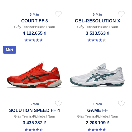
3 Màu
6 Màu
COURT FF 3
GEL-RESOLUTION X
Giày Tennis/Pickleball Nam
Giày Tennis/Pickleball Nam
4.122.655 ₫
3.533.563 ₫
4.7 trong số 5 sao. 203 đánh giá
4.5 trong số 5 sao. 225 đánh giá
Mới
5 Màu
1 Màu
SOLUTION SPEED FF 4
GAME FF
Giày Tennis/Pickleball Nam
Giày Tennis/Pickleball Nam
3.435.382 ₫
2.208.109 ₫
4.5 trong số 5 sao. 41 đánh giá
4.7 trong số 5 sao. 33 đánh giá