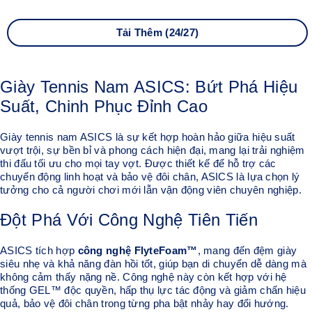
Tải Thêm (24/27)
Giày Tennis Nam ASICS: Bứt Phá Hiệu
Suất, Chinh Phục Đỉnh Cao
Giày tennis nam ASICS là sự kết hợp hoàn hảo giữa hiệu suất
vượt trội, sự bền bỉ và phong cách hiện đại, mang lại trải nghiệm
thi đấu tối ưu cho mọi tay vợt. Được thiết kế để hỗ trợ các
chuyển động linh hoạt và bảo vệ đôi chân, ASICS là lựa chọn lý
tưởng cho cả người chơi mới lẫn vận động viên chuyên nghiệp.
Đột Phá Với Công Nghệ Tiên Tiến
ASICS tích hợp
công nghệ FlyteFoam™
, mang đến đệm giày
siêu nhẹ và khả năng đàn hồi tốt, giúp bạn di chuyển dễ dàng mà
không cảm thấy nặng nề. Công nghệ này còn kết hợp với hệ
thống GEL™ độc quyền, hấp thụ lực tác động và giảm chấn hiệu
quả, bảo vệ đôi chân trong từng pha bật nhảy hay đổi hướng.