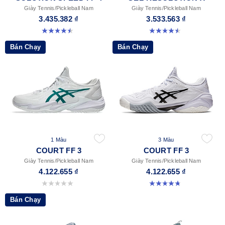
Giày Tennis/Pickleball Nam
Giày Tennis/Pickleball Nam
3.435.382 ₫
3.533.563 ₫
4.5 trong số 5 sao. 41 đánh giá
4.5 trong số 5 sao. 225 đánh giá
Bán Chạy
Bán Chạy
1 Màu
3 Màu
COURT FF 3
COURT FF 3
Giày Tennis/Pickleball Nam
Giày Tennis/Pickleball Nam
4.122.655 ₫
4.122.655 ₫
0.0 trong số 5 sao.
4.7 trong số 5 sao. 203 đánh giá
Bán Chạy