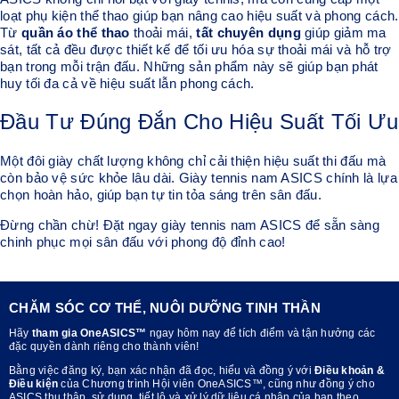
loạt phụ kiện thể thao giúp bạn nâng cao hiệu suất và phong cách.
Từ
quần áo thể thao
thoải mái,
tất chuyên dụng
giúp giảm ma
sát, tất cả đều được thiết kế để tối ưu hóa sự thoải mái và hỗ trợ
bạn trong mỗi trận đấu. Những sản phẩm này sẽ giúp bạn phát
huy tối đa cả về hiệu suất lẫn phong cách.
Đầu Tư Đúng Đắn Cho Hiệu Suất Tối Ưu
Một đôi giày chất lượng không chỉ cải thiện hiệu suất thi đấu mà
còn bảo vệ sức khỏe lâu dài. Giày tennis nam ASICS chính là lựa
chọn hoàn hảo, giúp bạn tự tin tỏa sáng trên sân đấu.
Đừng chần chừ! Đặt ngay giày tennis nam ASICS để sẵn sàng
chinh phục mọi sân đấu với phong độ đỉnh cao!
CHĂM SÓC CƠ THỂ, NUÔI DƯỠNG TINH THẦN
Hãy
tham gia OneASICS™
ngay hôm nay để tích điểm và tận hưởng các
đặc quyền dành riêng cho thành viên!
Bằng việc đăng ký, bạn xác nhận đã đọc, hiểu và đồng ý với
Điều khoản &
Điều kiện
của Chương trình Hội viên OneASICS™, cũng như đồng ý cho
ASICS thu thập, sử dụng, tiết lộ và xử lý dữ liệu cá nhân của bạn theo