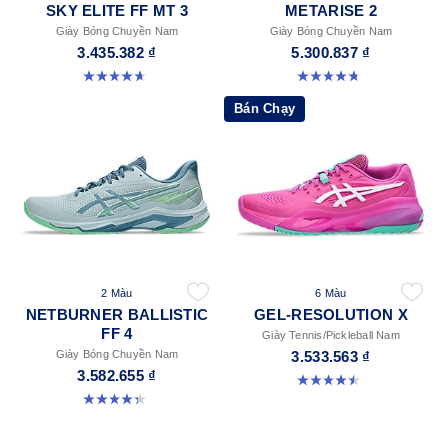
SKY ELITE FF MT 3
METARISE 2
Giày Bóng Chuyền Nam
Giày Bóng Chuyền Nam
3.435.382 ₫
5.300.837 ₫
4.7 trong số 5 sao. 101 đánh giá
4.8 trong số 5 sao. 131 đánh giá
Bán Chạy
2 Màu
6 Màu
NETBURNER BALLISTIC
GEL-RESOLUTION X
FF 4
Giày Tennis/Pickleball Nam
Giày Bóng Chuyền Nam
3.533.563 ₫
3.582.655 ₫
4.5 trong số 5 sao. 225 đánh giá
4.3 trong số 5 sao. 12 đánh giá