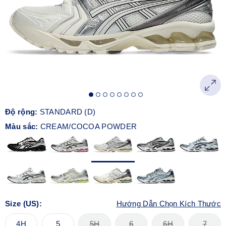
Độ rộng:
STANDARD (D)
Màu sắc:
CREAM/COCOA POWDER
Size (US):
Hướng Dẫn Chọn Kích Thước
4H
5
5H
6
6H
7