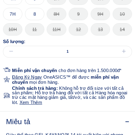
7H
8
8H
9
9H
10
10H
11
11H
12
13
14
Số lượng:
Miễn phí vận chuyển
cho đơn hàng trên 1.500.000đ*
Đăng Ký Ngay
OneASICS™ để được
miễn phí vận
chuyển
mọi đơn hàng.
Chính sách trả hàng:
Không hỗ trợ đổi size với tất cả
sản phẩm; Hỗ trợ trả hàng đối với tất cả Hàng hóa ngoại
trừ các mặt hàng giảm giá, tất/vớ, và các sản phẩm đồ
lót.
Xem Thêm
Miêu tả
Giày thể thao GEL-KAYANO™ 14 tái xuất hiện với phong