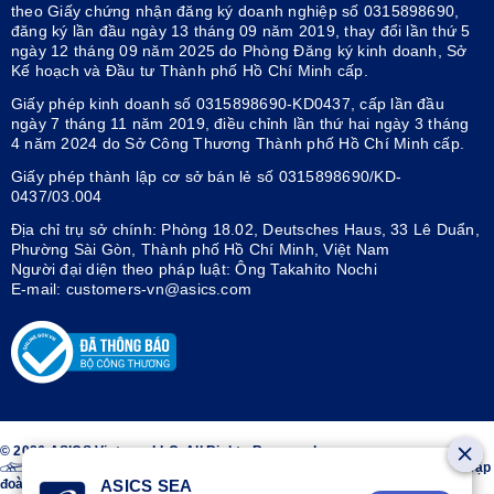
theo Giấy chứng nhận đăng ký doanh nghiệp số 0315898690,
đăng ký lần đầu ngày 13 tháng 09 năm 2019, thay đổi lần thứ 5
ngày 12 tháng 09 năm 2025 do Phòng Đăng ký kinh doanh, Sở
Kế hoạch và Đầu tư Thành phố Hồ Chí Minh cấp.
Giấy phép kinh doanh số 0315898690-KD0437, cấp lần đầu
ngày 7 tháng 11 năm 2019, điều chỉnh lần thứ hai ngày 3 tháng
4 năm 2024 do Sở Công Thương Thành phố Hồ Chí Minh cấp.
Giấy phép thành lập cơ sở bán lẻ số 0315898690/KD-
0437/03.004
Địa chỉ trụ sở chính: Phòng 18.02, Deutsches Haus, 33 Lê Duẩn,
Phường Sài Gòn, Thành phố Hồ Chí Minh, Việt Nam
Người đại diện theo pháp luật: Ông Takahito Nochi
E-mail: customers-vn@asics.com
© 2026 ASICS Vietnam LLC. All Rights Reserved.
Thiết kế sọc trên hai bên giày ASICS® là nhãn hiệu đã đăng ký của Tập
đoàn ASICS.
ASICS SEA