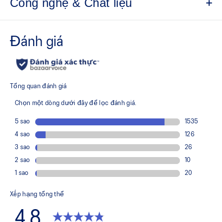
Công nghệ & Chất liệu
Thiết kế đế lấy cảm hứng nguyên bản
Ngôn ngữ thiết kế những năm 2000
Đệm công nghệ GEL™ mang lại khả năng hấp thụ sốc
tuyệt vời
Hệ thống nâng đỡ TRUSSTIC™
Tấm lót giày được sản xuất bằng quy trình nhuộm dung
dịch giúp giảm lượng nước sử dụng khoảng 33% và
lượng khí thải carbon khoảng 45% so với công nghệ
nhuộm thông thường