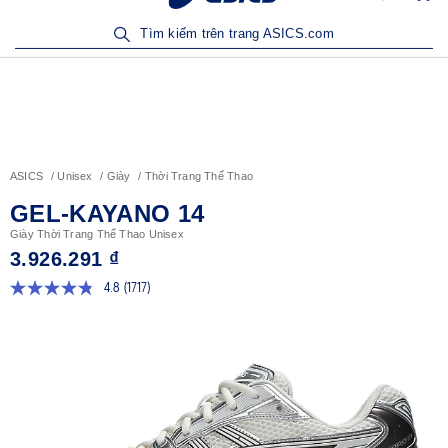
Sản Phẩm Mới | Mua Ngay
Tìm kiếm trên trang ASICS.com
ASICS
Unisex
Giày
Thời Trang Thể Thao
GEL-KAYANO 14
Giày Thời Trang Thể Thao Unisex
3.926.291 ₫
4.8
(1717)
Đọc
1717
đánh
giá.
Liên
kết
trang
tương
tự.