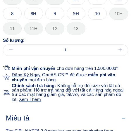
8
8H
9
9H
10
10H
11
11H
12
13
Số lượng:
Miễn phí vận chuyển
cho đơn hàng trên 1.500.000đ*
Đăng Ký Ngay
OneASICS™ để được
miễn phí vận
chuyển
mọi đơn hàng.
Chính sách trả hàng:
Không hỗ trợ đổi size với tất cả
sản phẩm; Hỗ trợ trả hàng đối với tất cả Hàng hóa ngoại
trừ các mặt hàng giảm giá, tất/vớ, và các sản phẩm đồ
lót.
Xem Thêm
Miêu tả
The GEL-NYC™ 2.0 sneaker sources inspiration from