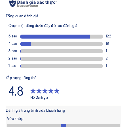
Rearfoot and forefoot GEL™ technology
Shock-attenuating material placed in the midsole of the
shoe for cushioning and shock absorption.
FF BLAST™ PLUS cushioning
This foam from our running collection has been re-tuned for
everyday purposes. It's softer, bouncier, and lighter than
standard cushioning materials.
TPU TRUSSTIC™ technology
This support unit helps increase stability.
Walking-specific flex grooves to support natural
movement.
Smooth heel to toe transition
Angled heel softens heel contact with the ground and
facilitates more natural heel to toe transitions.