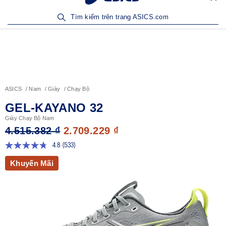
Sản Phẩm Mới | Mua Ngay
Tìm kiếm trên trang ASICS.com
ASICS
Nam
Giày
Chạy Bộ
GEL-KAYANO 32
Giày Chạy Bộ Nam
4.515.382 ₫
2.709.229 ₫
4.8
(533)
Đọc
533
Khuyến Mãi
đánh
giá.
Liên
kết
trang
tương
tự.