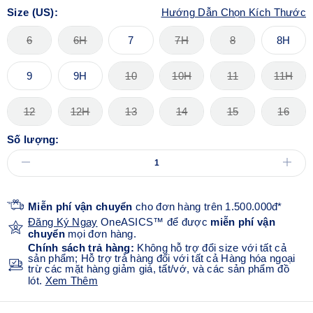
Size (US):
Hướng Dẫn Chọn Kích Thước
6
6H
7
7H
8
8H
9
9H
10
10H
11
11H
12
12H
13
14
15
16
Số lượng:
Miễn phí vận chuyển
cho đơn hàng trên 1.500.000đ*
Đăng Ký Ngay
OneASICS™ để được
miễn phí vận
chuyển
mọi đơn hàng.
Chính sách trả hàng:
Không hỗ trợ đổi size với tất cả
sản phẩm; Hỗ trợ trả hàng đối với tất cả Hàng hóa ngoại
trừ các mặt hàng giảm giá, tất/vớ, và các sản phẩm đồ
lót.
Xem Thêm