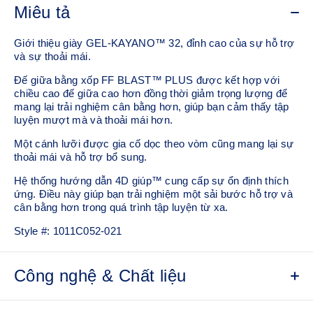
Miêu tả
Giới thiệu giày GEL-KAYANO™ 32, đỉnh cao của sự hỗ trợ
và sự thoải mái.
Đế giữa bằng xốp FF BLAST™ PLUS được kết hợp với
chiều cao đế giữa cao hơn đồng thời giảm trọng lượng để
mang lại trải nghiệm cân bằng hơn, giúp bạn cảm thấy tập
luyện mượt mà và thoải mái hơn.
Một cánh lưỡi được gia cố dọc theo vòm cũng mang lại sự
thoải mái và hỗ trợ bổ sung.
Hệ thống hướng dẫn 4D giúp™ cung cấp sự ổn định thích
ứng. Điều này giúp bạn trải nghiệm một sải bước hỗ trợ và
cân bằng hơn trong quá trình tập luyện từ xa.
Style #:
1011C052-021
Công nghệ & Chất liệu
Thân trên lưới kỹ thuật
Mấu kéo gót đan
Tính năng hệ thống hướng dẫn 4D |™| Một pod động
Công nghệ PureGEL™ chân sau
Đệm FF BLAST™ PLUS
Lót tất OrthoLite™ X-55
r cung cấp hiệu suất đệm và quản lý độ ẩm cho môi
Được thiết kế để giúp cải thiện khả năng hiển thị trong
Kết hợp cao su ASICSGRIP™ và vật liệu AHARPLUS™