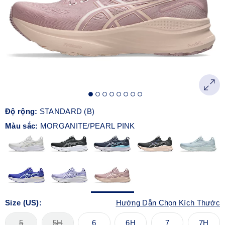
Độ rộng:
STANDARD (B)
Màu sắc:
MORGANITE/PEARL PINK
Size (US):
Hướng Dẫn Chọn Kích Thước
5
5H
6
6H
7
7H