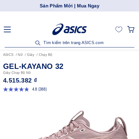
Sản Phẩm Mới | Mua Ngay
Tìm kiếm trên trang ASICS.com
ASICS
Nữ
Giày
Chạy Bộ
GEL-KAYANO 32
Giày Chạy Bộ Nữ
4.515.382 ₫
4.8
(388)
Đọc
388
đánh
giá.
Liên
kết
trang
tương
tự.