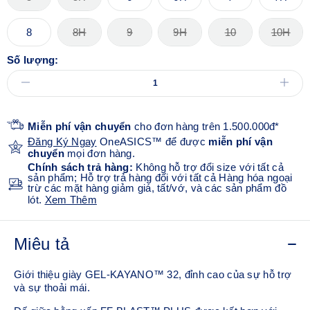
8
8H
9
9H
10
10H
Số lượng:
Miễn phí vận chuyển
cho đơn hàng trên 1.500.000đ*
Đăng Ký Ngay
OneASICS™ để được
miễn phí vận
chuyển
mọi đơn hàng.
Chính sách trả hàng:
Không hỗ trợ đổi size với tất cả
sản phẩm; Hỗ trợ trả hàng đối với tất cả Hàng hóa ngoại
trừ các mặt hàng giảm giá, tất/vớ, và các sản phẩm đồ
lót.
Xem Thêm
Miêu tả
Giới thiệu giày GEL-KAYANO™ 32, đỉnh cao của sự hỗ trợ
và sự thoải mái.