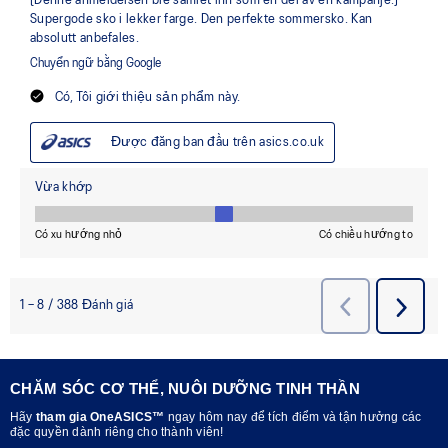
CHĂM SÓC CƠ THỂ, NUÔI DƯỠNG TINH THẦN
Hãy
tham gia OneASICS™
ngay hôm nay để tích điểm và tận hưởng các
đặc quyền dành riêng cho thành viên!