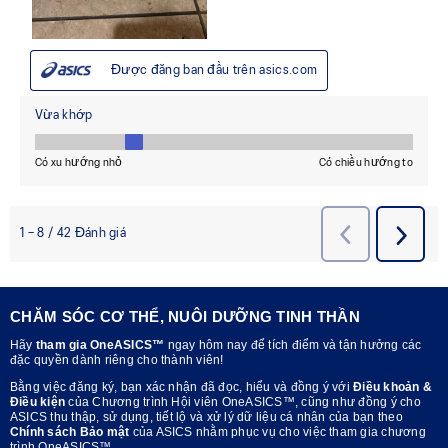
CHĂM SÓC CƠ THỂ, NUÔI DƯỠNG TINH THẦN
Hãy
tham gia OneASICS™
ngay hôm nay để tích điểm và tận hưởng các
đặc quyền dành riêng cho thành viên!
Bằng việc đăng ký, bạn xác nhận đã đọc, hiểu và đồng ý với
Điều khoản &
Điều kiện
của Chương trình Hội viên OneASICS™, cũng như đồng ý cho
ASICS thu thập, sử dụng, tiết lộ và xử lý dữ liệu cá nhân của bạn theo
Chính sách Bảo mật
của ASICS nhằm phục vụ cho việc tham gia chương
trình OneASICS™.