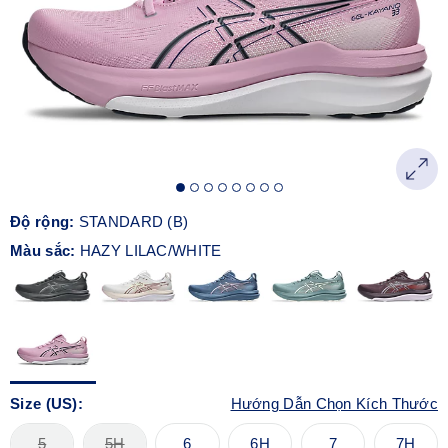
Độ rộng:
STANDARD (B)
Màu sắc:
HAZY LILAC/WHITE
Size (US):
Hướng Dẫn Chọn Kích Thước
5
5H
6
6H
7
7H