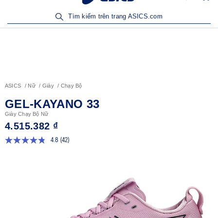
a Ngay
Khám Phá Ứng Dụng ASICS S
Tìm kiếm trên trang ASICS.com
ASICS
Nữ
Giày
Chạy Bộ
GEL-KAYANO 33
Giày Chạy Bộ Nữ
4.515.382 ₫
4.8
(42)
Đọc
42
đánh
giá.
Liên
kết
trang
tương
tự.