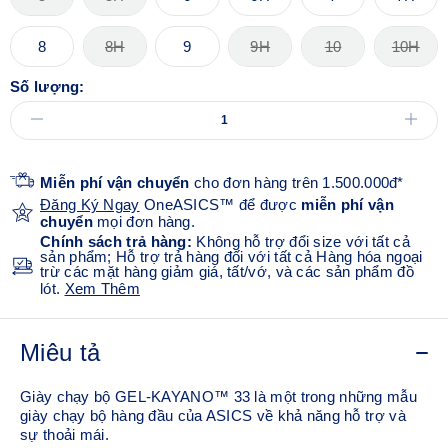
8
8H
9
9H
10
10H
Số lượng:
Miễn phí vận chuyển
cho đơn hàng trên 1.500.000đ*
Đăng Ký Ngay
OneASICS™ để được
miễn phí vận
chuyển
mọi đơn hàng.
Chính sách trả hàng:
Không hỗ trợ đổi size với tất cả
sản phẩm; Hỗ trợ trả hàng đối với tất cả Hàng hóa ngoại
trừ các mặt hàng giảm giá, tất/vớ, và các sản phẩm đồ
lót.
Xem Thêm
Miêu tả
Giày chạy bộ GEL-KAYANO™ 33 là một trong những mẫu
giày chạy bộ hàng đầu của ASICS về khả năng hỗ trợ và
sự thoải mái.