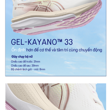
mang lại sự thoải mái và định hướng trong các giai đoạn
quan trọng của chu kỳ bước chạy, đồng thời cho phép
chuyển động tự nhiên của bàn chân để chuyển đổi mượt
mà và hiệu quả.
Công nghệ PureGEL™ ở gót chân
Phiên bản mềm mại hơn, được cập nhật của công nghệ
GEL™ nhưng vẫn duy trì các đặc tính nổi tiếng đã làm nên
tên tuổi của công nghệ GEL™. Mềm hơn khoảng 65% so
với công nghệ GEL™ tiêu chuẩn.
Đệm FF BLAST™ MAX
Một trong những loại mút đế giữa năng động nhất của
chúng tôi, được bổ sung bởi độ mềm mại như mây và khả
năng hoàn trả năng lượng phản hồi trong mỗi bước chạy.
Đệm FF BLAST™ PLUS
Mút đế giữa cung cấp sự kết hợp giữa độ êm ái như mây
và khả năng phản hồi nhanh nhạy, nhẹ hơn FF BLAST™.
Lớp lót OrthoLite™
Lớp lót cao cấp mang lại hiệu suất đệm và khả năng quản
lý độ ẩm, tạo môi trường thoáng mát và khô ráo hơn.
Đế ngoài HYBRID ASICSGRIP™