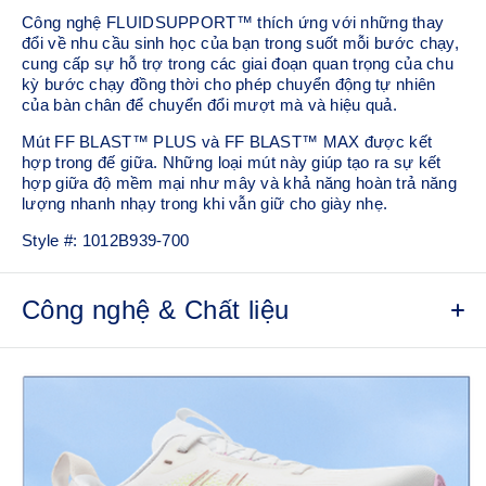
Công nghệ FLUIDSUPPORT™ thích ứng với những thay
đổi về nhu cầu sinh học của bạn trong suốt mỗi bước chạy,
cung cấp sự hỗ trợ trong các giai đoạn quan trọng của chu
kỳ bước chạy đồng thời cho phép chuyển động tự nhiên
của bàn chân để chuyển đổi mượt mà và hiệu quả.
Mút FF BLAST™ PLUS và FF BLAST™ MAX được kết
hợp trong đế giữa. Những loại mút này giúp tạo ra sự kết
hợp giữa độ mềm mại như mây và khả năng hoàn trả năng
lượng nhanh nhạy trong khi vẫn giữ cho giày nhẹ.
Style #:
1012B939-700
Công nghệ & Chất liệu
Thân giày lưới kỹ thuật
Chất liệu lưới nhẹ, thoáng khí giúp giảm thiểu nhu cầu sử
dụng các lớp phủ bổ sung.
Công nghệ FLUIDSUPPORT™
Công nghệ hỗ trợ thích ứng với nhu cầu sinh học thay đổi
của người chạy trong từng bước. Công nghệ này giúp