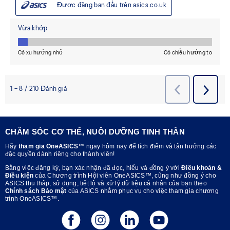
CHĂM SÓC CƠ THỂ, NUÔI DƯỠNG TINH THẦN
Hãy
tham gia OneASICS™
ngay hôm nay để tích điểm và tận hưởng các
đặc quyền dành riêng cho thành viên!
Bằng việc đăng ký, bạn xác nhận đã đọc, hiểu và đồng ý với
Điều khoản &
Điều kiện
của Chương trình Hội viên OneASICS™, cũng như đồng ý cho
ASICS thu thập, sử dụng, tiết lộ và xử lý dữ liệu cá nhân của bạn theo
Chính sách Bảo mật
của ASICS nhằm phục vụ cho việc tham gia chương
trình OneASICS™.