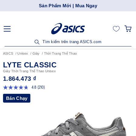
Sản Phẩm Mới | Mua Ngay
Tìm kiếm trên trang ASICS.com
ASICS
Unisex
Giày
Thời Trang Thể Thao
LYTE CLASSIC
Giày Thời Trang Thể Thao Unisex
1.864.473 ₫
4.8
(210)
Đọc
210
Bán Chạy
đánh
giá.
Liên
kết
trang
tương
tự.