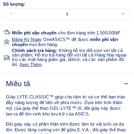
Số lượng:
Miễn phí vận chuyển
cho đơn hàng trên 1.500.000đ*
Đăng Ký Ngay
OneASICS™ để được
miễn phí vận
chuyển
mọi đơn hàng.
Chính sách trả hàng:
Không hỗ trợ đổi size với tất cả
sản phẩm; Hỗ trợ trả hàng đối với tất cả Hàng hóa ngoại
trừ các mặt hàng giảm giá, tất/vớ, và các sản phẩm đồ
lót.
Xem Thêm
Miêu tả
Giày LYTE CLASSIC™ giúp cho tâm trí và cơ thể bạn tràn
đầy năng lượng để tiến về phía trước. Dựa trên tính thẩm
mỹ của giày thể thao GEL-LYTE™ III, đôi giày này được
tạo ra để tôn vinh kho lưu trữ của ASICS.
Đôi giày này có phần thân trên được làm từ vải lưới và da
lộn. Được tăng cường với đế giữa E.V.A., đôi giày thể thao