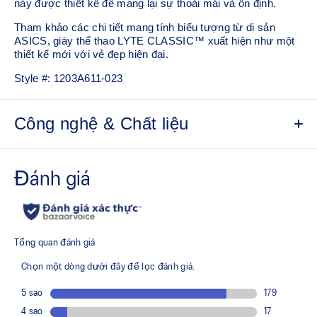
này được thiết kế để mang lại sự thoải mái và ổn định.
Tham khảo các chi tiết mang tính biểu tượng từ di sản
ASICS, giày thể thao LYTE CLASSIC™ xuất hiện như một
thiết kế mới với vẻ đẹp hiện đại.
Style #:
1203A611-023
Công nghệ & Chất liệu
Lớp phủ bằng lưới và da lộn
Lớp đệm EVA giúp cải thiện sự thoải mái dưới chân
Tấm lót giày ORTHOLITE™