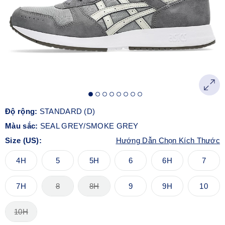
Độ rộng:
STANDARD (D)
Màu sắc:
SEAL GREY/SMOKE GREY
Size (US):
Hướng Dẫn Chọn Kích Thước
4H
5
5H
6
6H
7
7H
8
8H
9
9H
10
10H