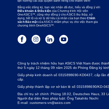
tận hưởng các đặc quyền dành riêng cho thành viên!
Bằng việc đăng ký, bạn xác nhận đã đọc, hiểu và đồng ý với
Điều khoản & Điều kiện
của Chương trình Hội viên
OneASICS™, cũng như đồng ý cho ASICS thu thập, sử
dụng, tiết lộ và xử lý dữ liệu cá nhân của bạn theo
Chính
sách Bảo mật
của ASICS nhằm phục vụ cho việc tham gia
chương trình OneASICS™.
Công ty trách nhiệm hữu hạn ASICS Việt Nam được thành
thứ 5 ngày 12 tháng 09 năm 2025 do Phòng Đăng ký kin
Giấy phép kinh doanh số 0315898690-KD0437, cấp lần đ
cấp.
Giấy phép thành lập cơ sở bán lẻ số 0315898690/KD-04
Địa chỉ trụ sở chính: Phòng 18.02, Deutsches Haus, 33
Người đại diện theo pháp luật: Ông Takahito Nochi
E-mail: customers-vn@asics.com