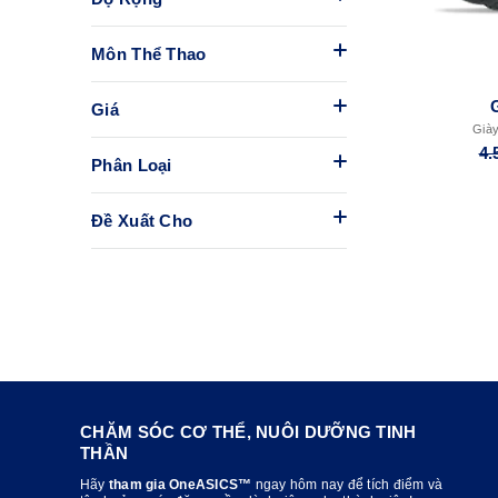
Môn Thể Thao
Giá
Giày
4.
Phân Loại
Đề Xuất Cho
CHĂM SÓC CƠ THỂ, NUÔI DƯỠNG TINH
THẦN
Hãy
tham gia OneASICS™
ngay hôm nay để tích điểm và