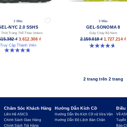
2 Màu
3 Màu
GEL-NYC 2.0 SSHS
GEL-SONOMA 8
 Thời Trang Thể Thao Unisex
Giày Chạy Bộ Nam
515.382 ₫
3.612.306 ₫
2.159.018 ₫
1.727.214 ₫
Truy Cập Thành Viên
4.7 trong số 5 sao. 208 đánh giá
4.8 trong số 5 sao. 31 đánh giá
2 trang trên 2 trang
Chăm Sóc Khách Hàng
Hướng Dẫn Kích Cỡ
Điều
Liên Hệ ASICS
Hướng Dẫn Đo Kích Cỡ và Vừa Vặn
Về AS
Chính Sách Giao Hàng
Hướng Dẫn Độ Lệch Bàn Chân
Tuyển
Chính Sách Trả Hàng
Báo C