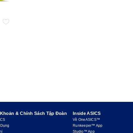
 Khoản & Chính Sách Tập Đoàn
Inside ASICS
ICS
Về OneASICS™
 Dụng
Runkeeper™ App
hí
Studio™ App