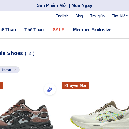
Sản Phẩm Mới | Mua Ngay
English
Blog
Trợ giúp
Tìm Kiếm
hể Thao
Thể Thao
SALE
Member Exclusive
ale Shoes
(
2
)
Brown
Khuyến Mãi