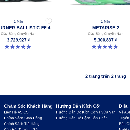
1 Màu
1 Màu
URNER BALLISTIC FF 4
METARISE 2
Giày Bóng Chuyền Nam
Giày Bóng Chuyền Nam
3.729.927 ₫
5.300.837 ₫
5.0 trong số 5 sao. 4 đánh giá
4.8 trong số 5 sao. 131 đánh giá
2 trang trên 2 trang
Chăm Sóc Khách Hàng
Hướng Dẫn Kích Cỡ
Điều
Liên Hệ ASICS
Hướng Dẫn Đo Kích Cỡ và Vừa Vặn
Về AS
Chính Sách Giao Hàng
Hướng Dẫn Độ Lệch Bàn Chân
Tuyển
Chính Sách Trả Hàng
Báo C
Câu Hỏi Thường Gặp
Nghĩa