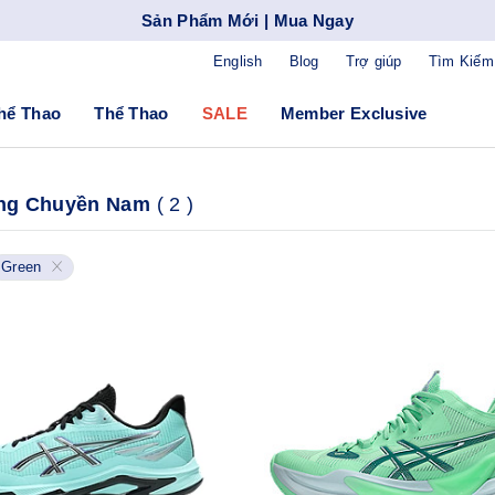
Sản Phẩm Mới | Mua Ngay
English
Blog
Trợ giúp
Tìm Kiếm
hể Thao
Thể Thao
SALE
Member Exclusive
óng Chuyền Nam
(
2
)
Green