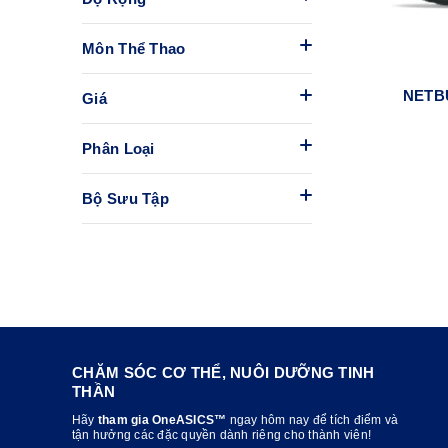
Môn Thể Thao
NETB
Giá
Phân Loại
Bộ Sưu Tập
CHĂM SÓC CƠ THỂ, NUÔI DƯỠNG TINH
THẦN
Hãy
tham gia OneASICS™
ngay hôm nay để tích điểm và
tận hưởng các đặc quyền dành riêng cho thành viên!