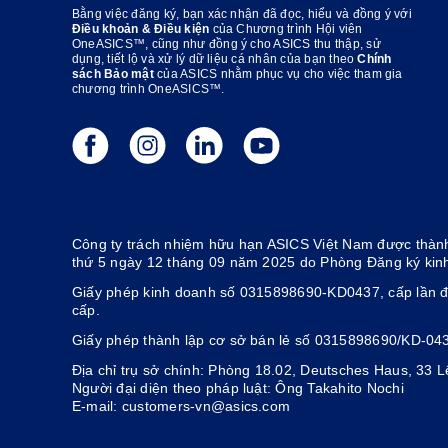
Bằng việc đăng ký, bạn xác nhận đã đọc, hiểu và đồng ý với
Điều khoản & Điều kiện
của Chương trình Hội viên
OneASICS™, cũng như đồng ý cho ASICS thu thập, sử
dụng, tiết lộ và xử lý dữ liệu cá nhân của bạn theo
Chính
sách Bảo mật
của ASICS nhằm phục vụ cho việc tham gia
chương trình OneASICS™.
Công ty trách nhiệm hữu hạn ASICS Việt Nam được thành
thứ 5 ngày 12 tháng 09 năm 2025 do Phòng Đăng ký kin
Giấy phép kinh doanh số 0315898690-KD0437, cấp lần đ
cấp.
Giấy phép thành lập cơ sở bán lẻ số 0315898690/KD-04
Địa chỉ trụ sở chính: Phòng 18.02, Deutsches Haus, 33
Người đại diện theo pháp luật: Ông Takahito Nochi
E-mail: customers-vn@asics.com