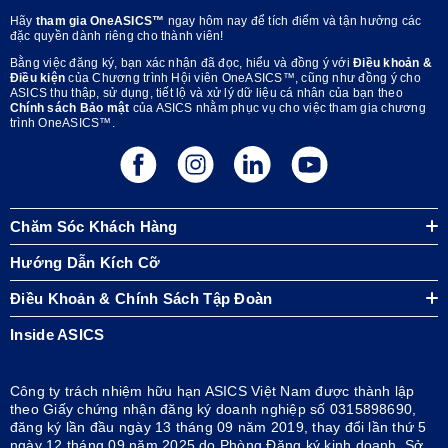
Hãy
tham gia OneASICS™
ngay hôm nay để tích điểm và tận hưởng các
đặc quyền dành riêng cho thành viên!
Bằng việc đăng ký, bạn xác nhận đã đọc, hiểu và đồng ý với
Điều khoản &
Điều kiện
của Chương trình Hội viên OneASICS™, cũng như đồng ý cho
ASICS thu thập, sử dụng, tiết lộ và xử lý dữ liệu cá nhân của bạn theo
Chính sách Bảo mật
của ASICS nhằm phục vụ cho việc tham gia chương
trình OneASICS™.
Chăm Sóc Khách Hàng
Hướng Dẫn Kích Cỡ
Điều Khoản & Chính Sách Tập Đoàn
Inside ASICS
Công ty trách nhiệm hữu hạn ASICS Việt Nam được thành lập
theo Giấy chứng nhận đăng ký doanh nghiệp số 0315898690,
đăng ký lần đầu ngày 13 tháng 09 năm 2019, thay đổi lần thứ 5
ngày 12 tháng 09 năm 2025 do Phòng Đăng ký kinh doanh, Sở