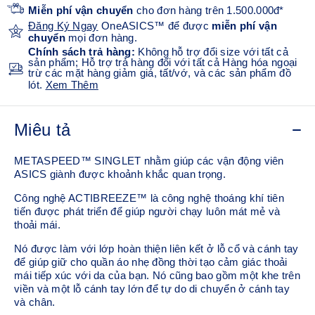
Miễn phí vận chuyển
cho đơn hàng trên 1.500.000đ*
Đăng Ký Ngay
OneASICS™ để được
miễn phí vận
chuyển
mọi đơn hàng.
Chính sách trả hàng:
Không hỗ trợ đổi size với tất cả
sản phẩm; Hỗ trợ trả hàng đối với tất cả Hàng hóa ngoại
trừ các mặt hàng giảm giá, tất/vớ, và các sản phẩm đồ
lót.
Xem Thêm
Miêu tả
METASPEED™ SINGLET nhằm giúp các vận động viên
ASICS giành được khoảnh khắc quan trọng.
Công nghệ ACTIBREEZE™ là công nghệ thoáng khí tiên
tiến được phát triển để giúp người chạy luôn mát mẻ và
thoải mái.
Nó được làm với lớp hoàn thiện liên kết ở lỗ cổ và cánh tay
để giúp giữ cho quần áo nhẹ đồng thời tạo cảm giác thoải
mái tiếp xúc với da của bạn. Nó cũng bao gồm một khe trên
viền và một lỗ cánh tay lớn để tự do di chuyển ở cánh tay
và chân.