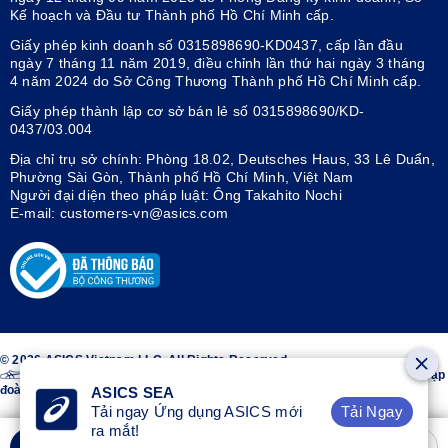
Kế hoạch và Đầu tư Thành phố Hồ Chí Minh cấp.
Giấy phép kinh doanh số 0315898690-KD0437, cấp lần đầu
ngày 7 tháng 11 năm 2019, điều chỉnh lần thứ hai ngày 3 tháng
4 năm 2024 do Sở Công Thương Thành phố Hồ Chí Minh cấp.
Giấy phép thành lập cơ sở bán lẻ số 0315898690/KD-
0437/03.004
Địa chỉ trụ sở chính: Phòng 18.02, Deutsches Haus, 33 Lê Duẩn,
Phường Sài Gòn, Thành phố Hồ Chí Minh, Việt Nam
Người đại diện theo pháp luật: Ông Takahito Nochi
E-mail: customers-vn@asics.com
© 2026 ASICS Vietnam LLC. All Rights Reserved.
Thiết kế sọc trên hai bên giày ASICS® là nhãn hiệu đã đăng ký của Tập
đoàn ASICS.
ASICS SEA
Tải Ngay
Tải ngay Ứng dụng ASICS mới
ra mắt!