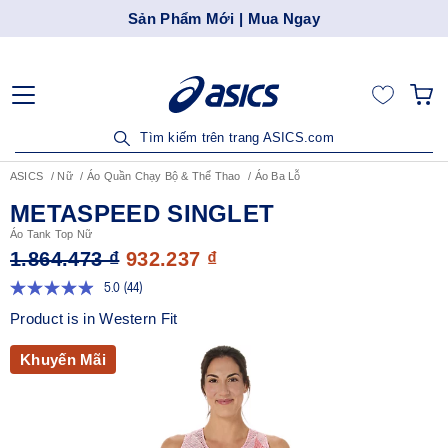
Sản Phẩm Mới | Mua Ngay
Tìm kiếm trên trang ASICS.com
ASICS
Nữ
Áo Quần Chạy Bộ & Thể Thao
Áo Ba Lỗ
METASPEED SINGLET
Áo Tank Top Nữ
1.864.473 ₫
932.237 ₫
5.0
(44)
Đọc
44
Product is in Western Fit
đánh
giá.
Liên
Khuyến Mãi
kết
trang
tương
tự.