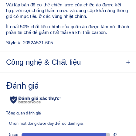
Vải lập bản đồ cơ thể chiến lược của chiếc áo được kết
hợp với sợi chống thấm nước và cung cấp khả năng thông
gió có mục tiêu ở các vùng nhiệt chính.
Ít nhất 50% chất liệu chính của quần áo được làm với thành
phần tái chế để giảm chất thải và khí thải carbon.
Style #:
2092A531-605
Công nghệ & Chất liệu
Công nghệ ACTIBREEZE™ cho khả năng thoáng khí
Thoáng khí
Mẫu cắt lỗ cánh tay, khe bên và thiết kế racerback để tự
Giúp giảm sự hấp thụ nước
Khe trên viền để tăng khả năng di chuyển
vượt trội
do di chuyển
Lớp hoàn thiện liên kết trên cổ, lỗ cánh tay, viền bên và sau
Lưới jacquard nhẹ với công nghệ lập bản đồ cơ thể
Ít nhất 50% chất liệu chính cho quần áo này được làm
giúp giảm trầy xước
Trọng lượng nhẹ
Hoàn thiện chống thấm nước
bằng vật liệu tái chế