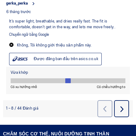
CHĂM SÓC CƠ THỂ, NUÔI DƯỠNG TINH THẦN