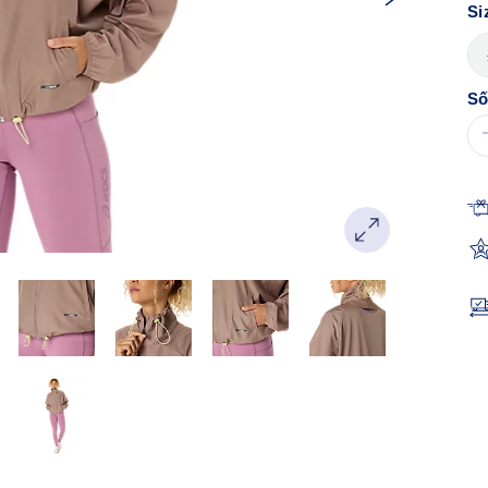
Si
Số