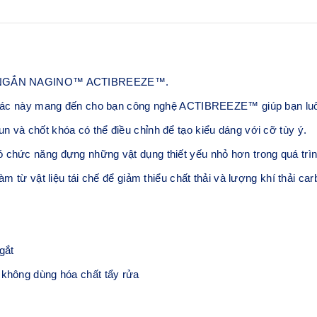
OÁC NGẮN NAGINO™ ACTIBREEZE™.
khoác này mang đến cho bạn công nghệ ACTIBREEZE™ giúp bạn luô
 và chốt khóa có thể điều chỉnh để tạo kiểu dáng với cỡ tùy ý.
 chức năng đựng những vật dụng thiết yếu nhỏ hơn trong quá trìn
m từ vật liệu tái chế để giảm thiểu chất thải và lượng khí thải car
gắt
 không dùng hóa chất tẩy rửa