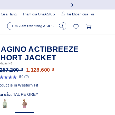
 Cửa Hàng
Tham gia OneASICS
Tài khoản của Tôi
NAGINO ACTIBREEZE
SHORT JACKET
Khoác Nữ
.257.200 ₫
1.128.600 ₫
5.0
(17)
Đọc
17
oduct is in Western Fit
đánh
giá.
u sắc:
TAUPE GREY
Liên
kết
trang
tương
tự.