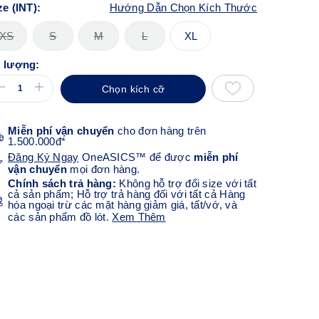
ze (INT):
Hướng Dẫn Chọn Kích Thước
XS
S
M
L
XL
 lượng:
Chọn kích cỡ
Miễn phí vận chuyển
cho đơn hàng trên
1.500.000đ*
Đăng Ký Ngay
OneASICS™ để được
miễn phí
vận chuyển
mọi đơn hàng.
Chính sách trả hàng:
Không hỗ trợ đổi size với tất
cả sản phẩm; Hỗ trợ trả hàng đối với tất cả Hàng
hóa ngoại trừ các mặt hàng giảm giá, tất/vớ, và
các sản phẩm đồ lót.
Xem Thêm