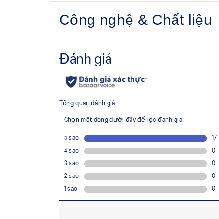
Công nghệ & Chất liệu
Công nghệ ACTIBREEZE™ giúp cải thiện khả
Chống thấm nước
Túi bên tiện lợi
Viền và cổ áo có thể điều chỉnh bằng dây thu
Ít nhất 50% vật liệu chính của trang phục đượ
giảm thiểu chất thải và lượng khí thải carbon