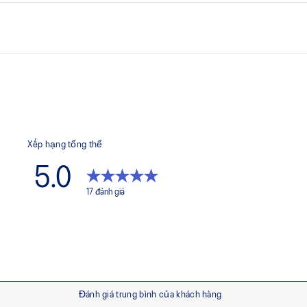
 năng thoáng khí
Vải lưới thoáng khí ở mặt s
Lỗ thông gió ở mặt trước v
Cổ tay bo chun
n và nút chặn
Váy và cổ áo thoải mái
c làm từ vật liệu tái chế để