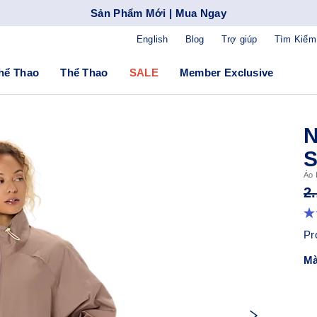
Sản Phẩm Mới | Mua Ngay
English
Blog
Trợ giúp
Tìm Kiếm
hể Thao
Thể Thao
SALE
Member Exclusive
Áo 
2
Pr
Mà