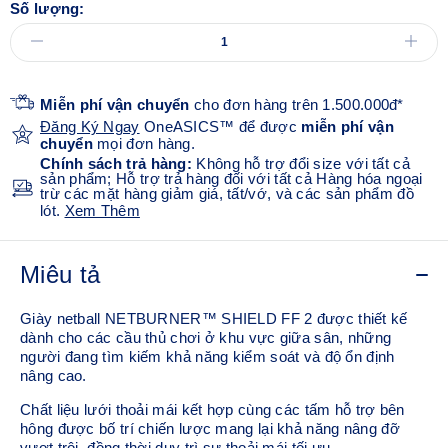
Số lượng:
Miễn phí vận chuyển
cho đơn hàng trên 1.500.000đ*
Đăng Ký Ngay
OneASICS™ để được
miễn phí vận
chuyển
mọi đơn hàng.
Chính sách trả hàng:
Không hỗ trợ đổi size với tất cả
sản phẩm; Hỗ trợ trả hàng đối với tất cả Hàng hóa ngoại
trừ các mặt hàng giảm giá, tất/vớ, và các sản phẩm đồ
lót.
Xem Thêm
Miêu tả
Giày netball NETBURNER™ SHIELD FF 2 được thiết kế
dành cho các cầu thủ chơi ở khu vực giữa sân, những
người đang tìm kiếm khả năng kiểm soát và độ ổn định
nâng cao.
Chất liệu lưới thoải mái kết hợp cùng các tấm hỗ trợ bên
hông được bố trí chiến lược mang lại khả năng nâng đỡ
vượt trội, đồng thời duy trì sự thoải mái tối ưu.​