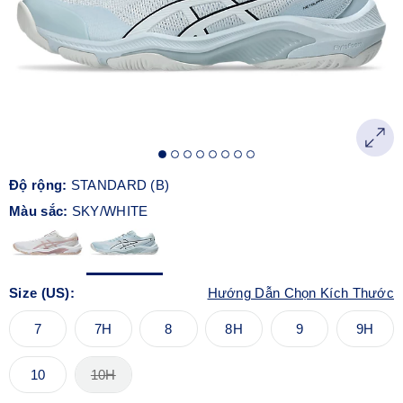
Độ rộng:
STANDARD (B)
Màu sắc:
SKY/WHITE
Size (US):
Hướng Dẫn Chọn Kích Thước
7
7H
8
8H
9
9H
10
10H