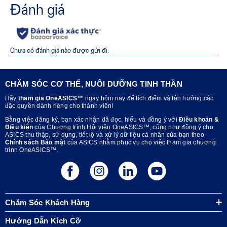
Giúp cải thiện độ ổn định.
Công nghệ DUOMAX™
Lớp bọt có độ cứng cao hơn kết hợp với thiết kế đế giữa có
độ chênh gót 7mm ở mặt trong, giúp tăng cường độ ổn
định.
Công nghệ GUIDANCE LINE™
Giúp định hướng dòng chuyển động của COP (Center of
CHĂM SÓC CƠ THỂ, NUÔI DƯỠNG TINH THẦN
Pressure – tâm lực) trong quá trình chạy và di chuyển,
mang lại độ linh hoạt nâng cao và chuyển động mượt mà
Hãy
tham gia OneASICS™
ngay hôm nay để tích điểm và tận hưởng các
đặc quyền dành riêng cho thành viên!
hơn.
Bằng việc đăng ký, bạn xác nhận đã đọc, hiểu và đồng ý với
Điều khoản &
Công nghệ FLYTEFOAM™
Điều kiện
của Chương trình Hội viên OneASICS™, cũng như đồng ý cho
Lớp bọt đế giữa nhẹ mang đến trải nghiệm đệm êm ái và
ASICS thu thập, sử dụng, tiết lộ và xử lý dữ liệu cá nhân của bạn theo
Chính sách Bảo mật
của ASICS nhằm phục vụ cho việc tham gia chương
thoải mái.
trình OneASICS™.
Chăm Sóc Khách Hàng
Hướng Dẫn Kích Cỡ