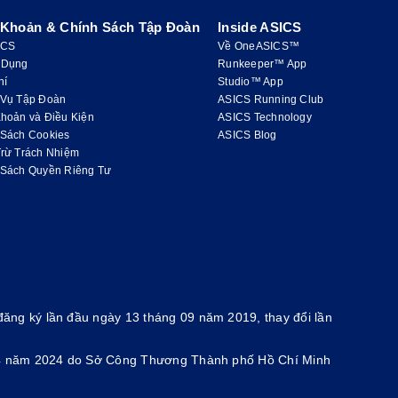
 Khoản & Chính Sách Tập Đoàn
Inside ASICS
ICS
Về OneASICS™
 Dụng
Runkeeper™ App
hí
Studio™ App
 Vụ Tập Đoàn
ASICS Running Club
hoản và Điều Kiện
ASICS Technology
 Sách Cookies
ASICS Blog
Trừ Trách Nhiệm
 Sách Quyền Riêng Tư
ăng ký lần đầu ngày 13 tháng 09 năm 2019, thay đổi lần
g 4 năm 2024 do Sở Công Thương Thành phố Hồ Chí Minh