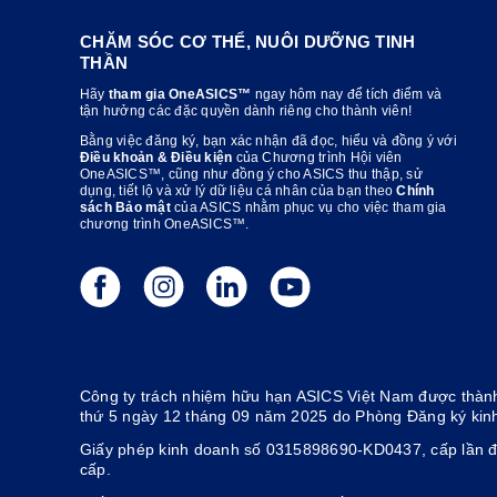
CHĂM SÓC CƠ THỂ, NUÔI DƯỠNG TINH
THẦN
Hãy
tham gia OneASICS™
ngay hôm nay để tích điểm và
tận hưởng các đặc quyền dành riêng cho thành viên!
Bằng việc đăng ký, bạn xác nhận đã đọc, hiểu và đồng ý với
Điều khoản & Điều kiện
của Chương trình Hội viên
OneASICS™, cũng như đồng ý cho ASICS thu thập, sử
dụng, tiết lộ và xử lý dữ liệu cá nhân của bạn theo
Chính
sách Bảo mật
của ASICS nhằm phục vụ cho việc tham gia
chương trình OneASICS™.
Công ty trách nhiệm hữu hạn ASICS Việt Nam được thành
thứ 5 ngày 12 tháng 09 năm 2025 do Phòng Đăng ký kin
Giấy phép kinh doanh số 0315898690-KD0437, cấp lần đ
cấp.