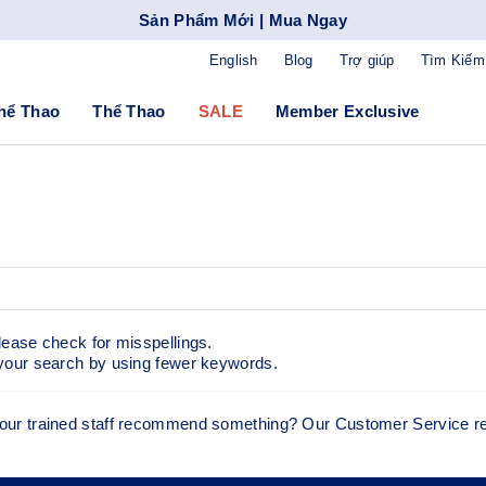
Sản Phẩm Mới | Mua Ngay
English
Blog
Trợ giúp
Tìm Kiếm
hể Thao
Thể Thao
SALE
Member Exclusive
ease check for misspellings.
your search by using fewer keywords.
let our trained staff recommend something? Our Customer Service re