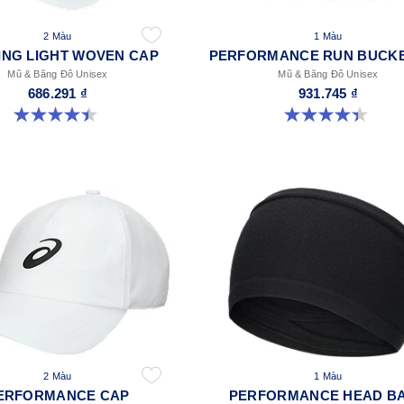
2 Màu
1 Màu
ING LIGHT WOVEN CAP
PERFORMANCE RUN BUCKE
Mũ & Băng Đô Unisex
Mũ & Băng Đô Unisex
686.291 ₫
931.745 ₫
4.4 trong số 5 sao. 29 đánh giá
4.4 trong số 5 sao. 5 đánh giá
2 Màu
1 Màu
ERFORMANCE CAP
PERFORMANCE HEAD B