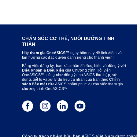
CHĂM SÓC CƠ THỂ, NUÔI DƯỠNG TINH
THẦN
Hãy
tham gia OneASICS™
ngay hôm nay để tích điểm và
tận hưởng các đặc quyền dành riêng cho thành viên!
Bằng việc đăng ký, bạn xác nhận đã đọc, hiểu và đồng ý với
Điều khoản & Điều kiện
của Chương trình Hội viên
OneASICS™, cũng như đồng ý cho ASICS thu thập, sử
dụng, tiết lộ và xử lý dữ liệu cá nhân của bạn theo
Chính
sách Bảo mật
của ASICS nhằm phục vụ cho việc tham gia
chương trình OneASICS™.
Công ty trách nhiệm hữu hạn ASICS Việt Nam được thành