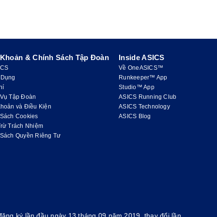
 Khoản & Chính Sách Tập Đoàn
Inside ASICS
ICS
Về OneASICS™
 Dụng
Runkeeper™ App
hí
Studio™ App
 Vụ Tập Đoàn
ASICS Running Club
hoản và Điều Kiện
ASICS Technology
 Sách Cookies
ASICS Blog
Trừ Trách Nhiệm
 Sách Quyền Riêng Tư
ăng ký lần đầu ngày 13 tháng 09 năm 2019, thay đổi lần