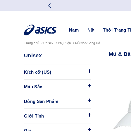
Nam
Nữ
Thời Trang T
Trang chủ
Unisex
Phụ Kiện
Mũ/Nón/Băng Đô
Mũ & Bă
Unisex
Kích cỡ (US)
Màu Sắc
Dòng Sản Phẩm
Giới Tính
Giá