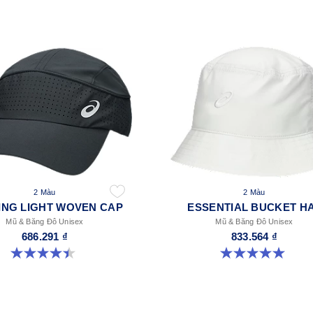
2 Màu
2 Màu
ING LIGHT WOVEN CAP
ESSENTIAL BUCKET H
Mũ & Băng Đô Unisex
Mũ & Băng Đô Unisex
686.291 ₫
833.564 ₫
4.4 trong số 5 sao. 29 đánh giá
5.0 trong số 5 sao. 4 đánh giá