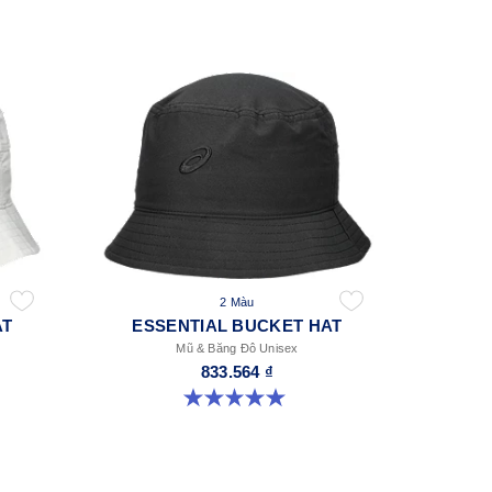
2 Màu
AT
ESSENTIAL BUCKET HAT
Mũ & Băng Đô Unisex
833.564 ₫
5.0 trong số 5 sao. 4 đánh giá