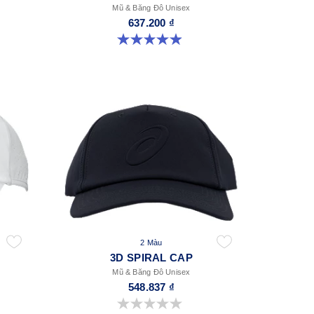
Mũ & Băng Đô Unisex
637.200 ₫
4.9 trong số 5 sao. 78 đánh giá
2 Màu
3D SPIRAL CAP
Mũ & Băng Đô Unisex
548.837 ₫
0.0 trong số 5 sao.