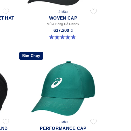
2 Màu
T HAT
WOVEN CAP
Mũ & Băng Đô Unisex
637.200 ₫
4.8 trong số 5 sao. 4 đánh giá
Bán Chạy
2 Màu
AND
PERFORMANCE CAP