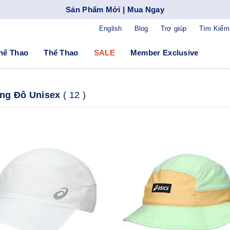
Sản Phẩm Mới | Mua Ngay
English
Blog
Trợ giúp
Tìm Kiếm
hể Thao
Thể Thao
SALE
Member Exclusive
ng Đô Unisex
(
12
)