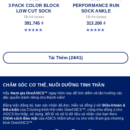
3 PACK COLOR BLOCK
PERFORMANCE RUN
LOW CUT SOCK
SOCK ANKLE
Tất Vớ Unisex
Tất Vớ Unisex
391.745 ₫
313.200 ₫
5.0 trong số 5 sao. 2 đánh giá
4.9 trong số 5 sao. 137 đánh giá
Tải Thêm (24/41)
CHĂM SÓC CƠ THỂ, NUÔI DƯỠNG TINH THẦN
Hãy
tham gia OneASICS™
ngay hôm nay để tích điểm và tận hưởng các
đặc quyền dành riêng cho thành viên!
Bằng việc đăng ký, bạn xác nhận đã đọc, hiểu và đồng ý với
Điều khoản &
Điều kiện
của Chương trình Hội viên OneASICS™, cũng như đồng ý cho
ASICS thu thập, sử dụng, tiết lộ và xử lý dữ liệu cá nhân của bạn theo
Chính sách Bảo mật
của ASICS nhằm phục vụ cho việc tham gia chương
trình OneASICS™.