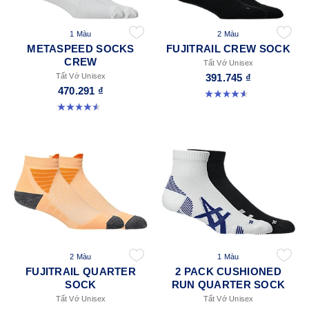
1 Màu
2 Màu
METASPEED SOCKS
FUJITRAIL CREW SOCK
CREW
Tất Vớ Unisex
Tất Vớ Unisex
391.745 ₫
470.291 ₫
4.6 trong số 5 sao. 18 đánh giá
4.5 trong số 5 sao. 52 đánh giá
2 Màu
1 Màu
FUJITRAIL QUARTER
2 PACK CUSHIONED
SOCK
RUN QUARTER SOCK
Tất Vớ Unisex
Tất Vớ Unisex