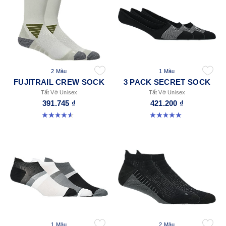
2 Màu
1 Màu
FUJITRAIL CREW SOCK
3 PACK SECRET SOCK
Tất Vớ Unisex
Tất Vớ Unisex
391.745 ₫
421.200 ₫
4.6 trong số 5 sao. 18 đánh giá
5.0 trong số 5 sao. 2 đánh giá
1 Màu
2 Màu