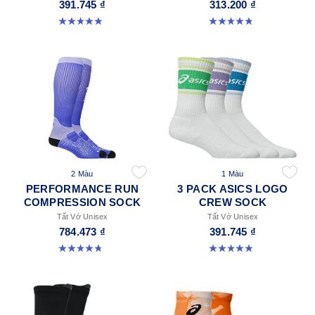
391.745 ₫
313.200 ₫
4.9 trong số 5 sao. 162 đánh giá
4.8 trong số 5 sao. 35 đánh giá
2 Màu
1 Màu
PERFORMANCE RUN
3 PACK ASICS LOGO
COMPRESSION SOCK
CREW SOCK
Tất Vớ Unisex
Tất Vớ Unisex
784.473 ₫
391.745 ₫
4.8 trong số 5 sao. 28 đánh giá
4.9 trong số 5 sao. 58 đánh giá