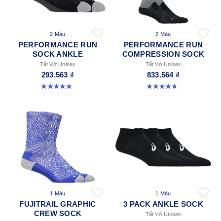
2 Màu
2 Màu
PERFORMANCE RUN
PERFORMANCE RUN
SOCK ANKLE
COMPRESSION SOCK
Tất Vớ Unisex
Tất Vớ Unisex
293.563 ₫
833.564 ₫
4.9 trong số 5 sao. 49 đánh giá
4.8 trong số 5 sao. 28 đánh giá
1 Màu
1 Màu
FUJITRAIL GRAPHIC
3 PACK ANKLE SOCK
CREW SOCK
Tất Vớ Unisex