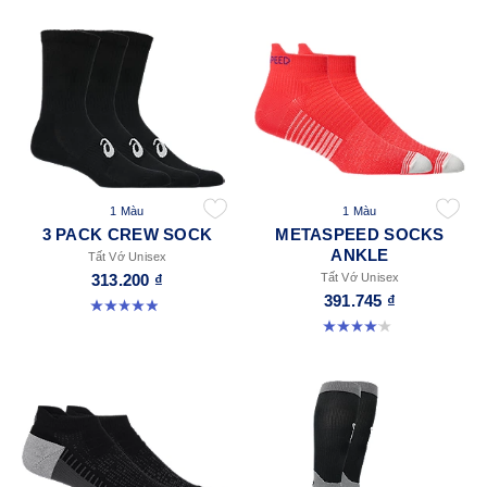
1 Màu
1 Màu
3 PACK CREW SOCK
METASPEED SOCKS
ANKLE
Tất Vớ Unisex
313.200 ₫
Tất Vớ Unisex
391.745 ₫
4.9 trong số 5 sao. 164 đánh giá
4.0 trong số 5 sao. 41 đánh giá