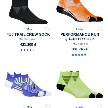
1 Màu
2 Màu
FUJITRAIL CREW SOCK
PERFORMANCE RUN
QUARTER SOCK
Tất Vớ Unisex
421.200 ₫
Tất Vớ Unisex
391.745 ₫
4.3 trong số 5 sao. 12 đánh giá
4.6 trong số 5 sao. 57 đánh giá
1 Màu
2 Màu