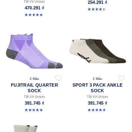
Tất Vớ Unisex
254.291 ₫
470.291 ₫
4.4 trong số 5 sao. 18 đánh giá
4.8 trong số 5 sao. 69 đánh giá
2 Màu
2 Màu
FUJITRAIL QUARTER
SPORT 3 PACK ANKLE
SOCK
SOCK
Tất Vớ Unisex
Tất Vớ Unisex
391.745 ₫
391.745 ₫
4.9 trong số 5 sao. 56 đánh giá
4.6 trong số 5 sao. 14 đánh giá