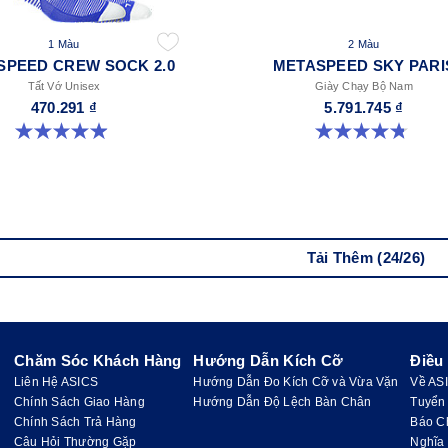
1 Màu
2 Màu
SPEED CREW SOCK 2.0
METASPEED SKY PARI
Tất Vớ Unisex
Giày Chạy Bộ Nam
470.291 ₫
5.791.745 ₫
4.9 trong số 5 sao. 173 đánh giá
4.8 trong số 5 sao. 697 đánh giá
Tải Thêm (24/26)
Chăm Sóc Khách Hàng
Hướng Dẫn Kích Cỡ
Điều
Liên Hệ ASICS
Hướng Dẫn Đo Kích Cỡ và Vừa Vặn
Về AS
Chính Sách Giao Hàng
Hướng Dẫn Độ Lệch Bàn Chân
Tuyển
Chính Sách Trả Hàng
Báo C
Câu Hỏi Thường Gặp
Nghĩa