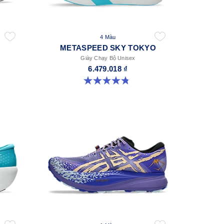
4 Màu
METASPEED SKY TOKYO
Giày Chạy Bộ Unisex
6.479.018 ₫
4.8 trong số 5 sao. 348 đánh giá