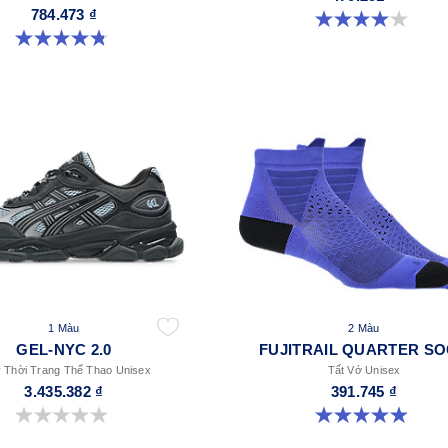
784.473 ₫
4.0 trong số 5 sao. 4 đánh giá
4.8 trong số 5 sao. 28 đánh giá
1 Màu
2 Màu
GEL-NYC 2.0
FUJITRAIL QUARTER S
 Thời Trang Thể Thao Unisex
Tất Vớ Unisex
3.435.382 ₫
391.745 ₫
0.0 trong số 5 sao.
4.9 trong số 5 sao. 56 đánh giá