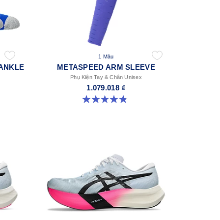
1 Màu
ANKLE
METASPEED ARM SLEEVE
Phụ Kiện Tay & Chân Unisex
1.079.018 ₫
4.8 trong số 5 sao. 45 đánh giá