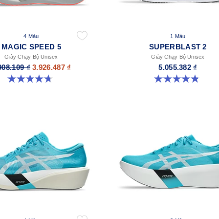
4 Màu
1 Màu
MAGIC SPEED 5
SUPERBLAST 2
Giày Chạy Bộ Unisex
Giày Chạy Bộ Unisex
908.109 ₫
3.926.487 ₫
5.055.382 ₫
4.7 trong số 5 sao. 328 đánh giá
4.8 trong số 5 sao. 1302 đánh giá