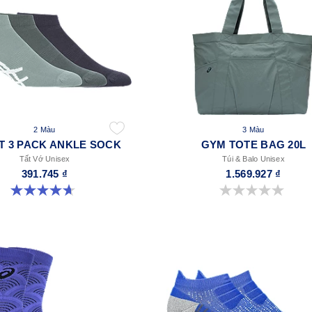
2 Màu
3 Màu
T 3 PACK ANKLE SOCK
GYM TOTE BAG 20L
Tất Vớ Unisex
Túi & Balo Unisex
391.745 ₫
1.569.927 ₫
4.6 trong số 5 sao. 14 đánh giá
0.0 trong số 5 sao.