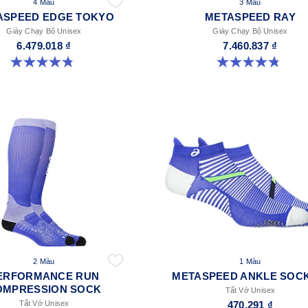
4 Màu
3 Màu
ASPEED EDGE TOKYO
METASPEED RAY
Giày Chạy Bộ Unisex
Giày Chạy Bộ Unisex
6.479.018 ₫
7.460.837 ₫
4.8 trong số 5 sao. 469 đánh giá
4.8 trong số 5 sao. 186 đánh giá
2 Màu
1 Màu
ERFORMANCE RUN
METASPEED ANKLE SOCK
OMPRESSION SOCK
Tất Vớ Unisex
Tất Vớ Unisex
470.291 ₫