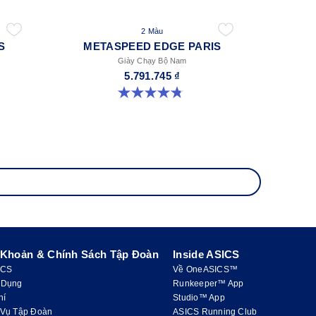
2 Màu
S
METASPEED EDGE PARIS
Giày Chạy Bộ Nam
5.791.745 ₫
4.8 trong số 5 sao. 787 đánh giá
 Khoản & Chính Sách Tập Đoàn
Inside ASICS
ICS
Về OneASICS™
 Dụng
Runkeeper™ App
hí
Studio™ App
 Vụ Tập Đoàn
ASICS Running Club