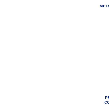
MET
P
C