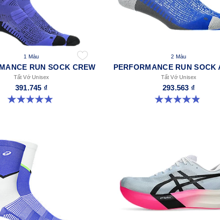
1 Màu
2 Màu
MANCE RUN SOCK CREW
PERFORMANCE RUN SOCK 
Tất Vớ Unisex
Tất Vớ Unisex
391.745 ₫
293.563 ₫
4.9 trong số 5 sao. 158 đánh giá
4.9 trong số 5 sao. 49 đánh giá