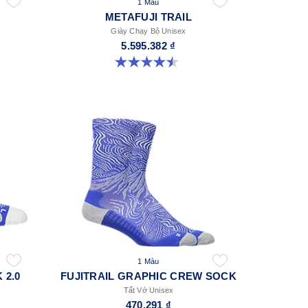
1 Màu
METAFUJI TRAIL
Giày Chạy Bộ Unisex
5.595.382 ₫
4.5 trong số 5 sao. 135 đánh giá
1 Màu
 2.0
FUJITRAIL GRAPHIC CREW SOCK
Tất Vớ Unisex
470.291 ₫