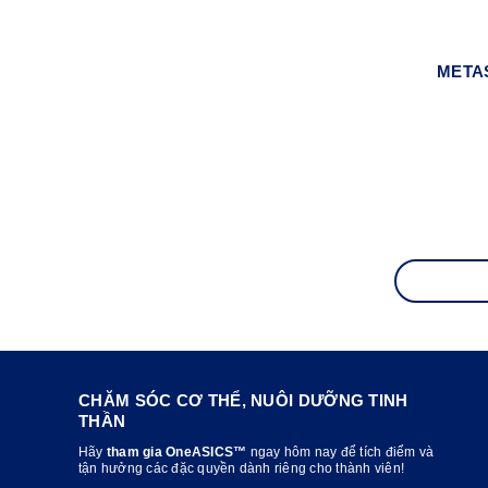
META
CHĂM SÓC CƠ THỂ, NUÔI DƯỠNG TINH
THẦN
Hãy
tham gia OneASICS™
ngay hôm nay để tích điểm và
tận hưởng các đặc quyền dành riêng cho thành viên!