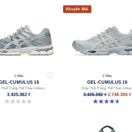
Khuyến Mãi
1 Màu
2 Màu
GEL-CUMULUS 16
GEL-CUMULUS 16
 Thời Trang Thể Thao Unisex
Giày Thời Trang Thể Thao Unise
3.435.382 ₫
3.435.382 ₫
2.748.306 ₫
0.0 trong số 5 sao.
4.6 trong số 5 sao. 5 đánh giá