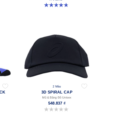
4.8 trong số 5 sao. 69 đánh giá
2 Màu
OCK
3D SPIRAL CAP
Mũ & Băng Đô Unisex
548.837 ₫
0.0 trong số 5 sao.