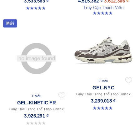
3.533.563 ₫
4.515.382 ₫
3.612.306 ₫
Truy Cập Thành Viên
4.9 trong số 5 sao. 14 đánh giá
4.8 trong số 5 sao. 31 đánh giá
Mới
2 Màu
GEL-NYC
Giày Thời Trang Thể Thao Unisex
1 Màu
3.239.018 ₫
GEL-KINETIC FR
4.8 trong số 5 sao. 598 đánh giá
Giày Thời Trang Thể Thao Unisex
3.926.291 ₫
0.0 trong số 5 sao.