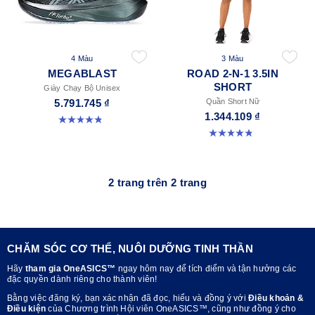
4 Màu
3 Màu
MEGABLAST
ROAD 2-N-1 3.5IN
SHORT
Giày Chạy Bộ Unisex
5.791.745 ₫
Quần Short Nữ
1.344.109 ₫
4.8 trong số 5 sao. 422 đánh giá
4.8 trong số 5 sao. 388 đánh giá
2 trang trên 2 trang
CHĂM SÓC CƠ THỂ, NUÔI DƯỠNG TINH THẦN
Hãy
tham gia OneASICS™
ngay hôm nay để tích điểm và tận hưởng các
đặc quyền dành riêng cho thành viên!
Bằng việc đăng ký, bạn xác nhận đã đọc, hiểu và đồng ý với
Điều khoản &
Điều kiện
của Chương trình Hội viên OneASICS™, cũng như đồng ý cho