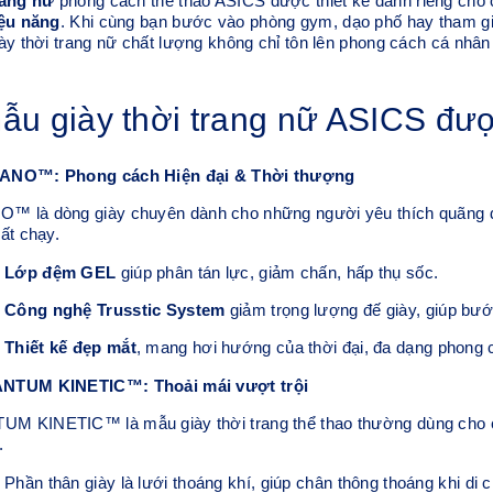
rang nữ
phong cách thể thao ASICS được thiết kế dành riêng cho
iệu năng
. Khi cùng bạn bước vào phòng gym, dạo phố hay tham g
ày thời trang nữ chất lượng không chỉ tôn lên phong cách cá nhân
ẫu giày thời trang nữ ASICS đượ
ANO™: Phong cách Hiện đại & Thời thượng
 là dòng giày chuyên dành cho những người yêu thích quãng đườn
ất chạy.
Lớp đệm GEL
giúp phân tán lực, giảm chấn, hấp thụ sốc.
Công nghệ Trusstic System
giảm trọng lượng đế giày, giúp bướ
Thiết kế đẹp mắt
, mang hơi hướng của thời đại, đa dạng phong 
NTUM KINETIC™: Thoải mái vượt trội
 KINETIC™ là mẫu giày thời trang thể thao thường dùng cho cá
.
Phần thân giày là lưới thoáng khí, giúp chân thông thoáng khi di 