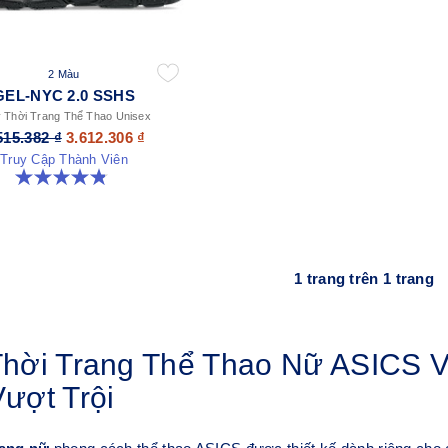
2 Màu
GEL-NYC 2.0 SSHS
 Thời Trang Thể Thao Unisex
515.382 ₫
3.612.306 ₫
Truy Cập Thành Viên
4.8 trong số 5 sao. 31 đánh giá
1 trang trên 1 trang
Thời Trang Thể Thao Nữ ASICS 
ượt Trội