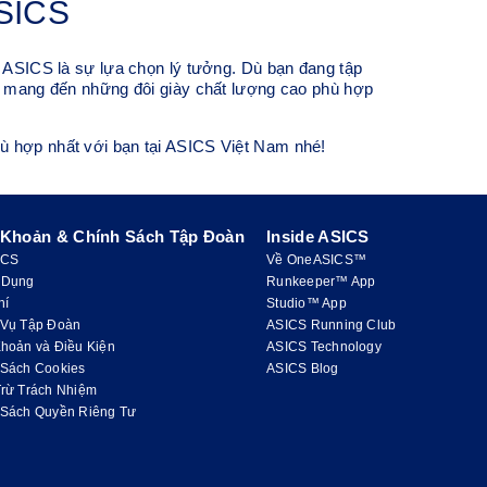
SICS
ữ ASICS là sự lựa chọn lý tưởng. Dù bạn đang tập
CS mang đến những đôi giày chất lượng cao phù hợp
ù hợp nhất với bạn tại ASICS Việt Nam nhé!
 Khoản & Chính Sách Tập Đoàn
Inside ASICS
ICS
Về OneASICS™
 Dụng
Runkeeper™ App
hí
Studio™ App
 Vụ Tập Đoàn
ASICS Running Club
hoản và Điều Kiện
ASICS Technology
 Sách Cookies
ASICS Blog
Trừ Trách Nhiệm
 Sách Quyền Riêng Tư