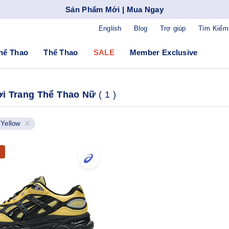
Sản Phẩm Mới | Mua Ngay
English
Blog
Trợ giúp
Tìm Kiếm
hể Thao
Thể Thao
SALE
Member Exclusive
ời Trang Thể Thao Nữ
(
1
)
Yellow