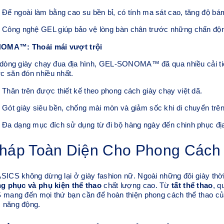
Đế ngoài làm bằng cao su bền bỉ, có tính ma sát cao, tăng độ bá
Công nghệ GEL giúp bảo vệ lòng bàn chân trước những chấn độ
MA™: Thoải mái vượt trội
 dòng giày chạy đua địa hình, GEL-SONOMA™ đã qua nhiều cải tiế
c săn đón nhiều nhất.
Thân trên được thiết kế theo phong cách giày chạy việt dã.
Gót giày siêu bền, chống mài mòn và giảm sốc khi di chuyển trên 
Đa dạng mục đích sử dụng từ đi bộ hàng ngày đến chinh phục địa
Pháp Toàn Diện Cho Phong Cách
SICS không dừng lại ở giày fashion nữ. Ngoài những đôi giày thờ
ng phục và phụ kiện thể thao
chất lượng cao. Từ
tất thể thao
, q
 mang đến mọi thứ bạn cần để hoàn thiện phong cách thể thao của
 năng động.