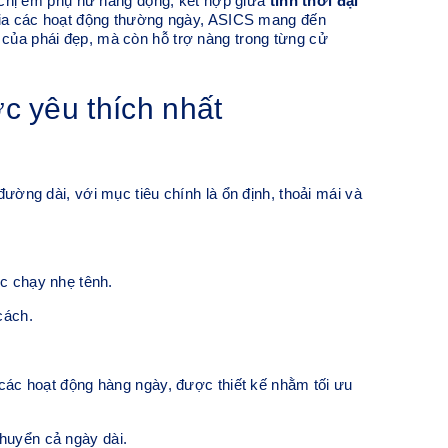
 chị em phụ nữ năng động, kết hợp giữa
tính thời đại
ia các hoạt động thường ngày, ASICS mang đến
 của phái đẹp, mà còn hỗ trợ nàng trong từng cử
c yêu thích nhất
g dài, với mục tiêu chính là ổn định, thoải mái và
c chạy nhẹ tênh.
cách.
c hoạt động hàng ngày, được thiết kế nhằm tối ưu
chuyển cả ngày dài.