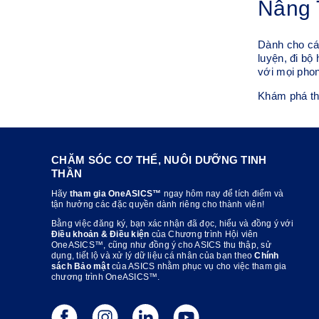
Nâng 
Dành cho các
luyện, đi bộ
với mọi pho
Khám phá th
CHĂM SÓC CƠ THỂ, NUÔI DƯỠNG TINH
THẦN
Hãy
tham gia OneASICS™
ngay hôm nay để tích điểm và
tận hưởng các đặc quyền dành riêng cho thành viên!
Bằng việc đăng ký, bạn xác nhận đã đọc, hiểu và đồng ý với
Điều khoản & Điều kiện
của Chương trình Hội viên
OneASICS™, cũng như đồng ý cho ASICS thu thập, sử
dụng, tiết lộ và xử lý dữ liệu cá nhân của bạn theo
Chính
sách Bảo mật
của ASICS nhằm phục vụ cho việc tham gia
chương trình OneASICS™.