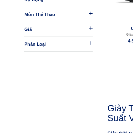
Môn Thể Thao
Giá
Giày
4.
Phân Loại
Giày 
Suất V