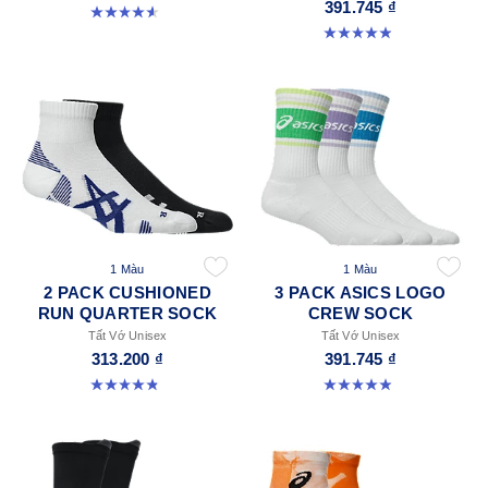
391.745 ₫
4.6 trong số 5 sao. 18 đánh giá
4.9 trong số 5 sao. 162 đánh giá
1 Màu
1 Màu
2 PACK CUSHIONED
3 PACK ASICS LOGO
RUN QUARTER SOCK
CREW SOCK
Tất Vớ Unisex
Tất Vớ Unisex
313.200 ₫
391.745 ₫
4.9 trong số 5 sao. 34 đánh giá
4.9 trong số 5 sao. 54 đánh giá