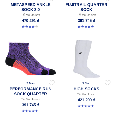
METASPEED ANKLE
FUJITRAIL QUARTER
SOCK 2.0
SOCK
Tất Vớ Unisex
Tất Vớ Unisex
470.291 ₫
391.745 ₫
4.0 trong số 5 sao. 4 đánh giá
4.9 trong số 5 sao. 162 đánh giá
2 Màu
3 Màu
PERFORMANCE RUN
HIGH SOCKS
SOCK QUARTER
Tất Vớ Unisex
Tất Vớ Unisex
421.200 ₫
391.745 ₫
5.0 trong số 5 sao. 2 đánh giá
4.9 trong số 5 sao. 159 đánh giá