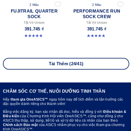
2 Màu
2 Màu
FUJITRAIL QUARTER
PERFORMANCE RUN
SOCK
SOCK CREW
Tất Vớ Unisex
Tất Vớ Unisex
391.745 ₫
391.745 ₫
4.9 trong số 5 sao. 56 đánh giá
4.9 trong số 5 sao. 261 đánh giá
Tải Thêm (24/41)
CHĂM SÓC CƠ THỂ, NUÔI DƯỠNG TINH THẦN
Hãy
tham gia OneASICS™
ngay hôm nay để tích điểm và tận hưởng các
đặc quyền dành riêng cho thành viên!
Bằng việc đăng ký, bạn xác nhận đã đọc, hiểu và đồng ý với
Điều khoản &
Điều kiện
của Chương trình Hội viên OneASICS™, cũng như đồng ý cho
ASICS thu thập, sử dụng, tiết lộ và xử lý dữ liệu cá nhân của bạn theo
Chính sách Bảo mật
của ASICS nhằm phục vụ cho việc tham gia chương
trình OneASICS™.