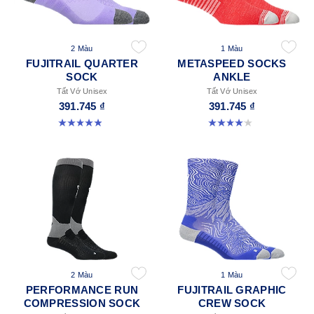
2 Màu
1 Màu
FUJITRAIL QUARTER
METASPEED SOCKS
SOCK
ANKLE
Tất Vớ Unisex
Tất Vớ Unisex
391.745 ₫
391.745 ₫
4.9 trong số 5 sao. 56 đánh giá
4.0 trong số 5 sao. 41 đánh giá
2 Màu
1 Màu
PERFORMANCE RUN
FUJITRAIL GRAPHIC
COMPRESSION SOCK
CREW SOCK