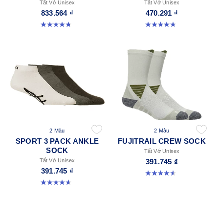
Tất Vớ Unisex
Tất Vớ Unisex
833.564 ₫
470.291 ₫
4.8 trong số 5 sao. 28 đánh giá
4.8 trong số 5 sao. 69 đánh giá
2 Màu
2 Màu
SPORT 3 PACK ANKLE
FUJITRAIL CREW SOCK
SOCK
Tất Vớ Unisex
Tất Vớ Unisex
391.745 ₫
391.745 ₫
4.6 trong số 5 sao. 18 đánh giá
4.6 trong số 5 sao. 14 đánh giá