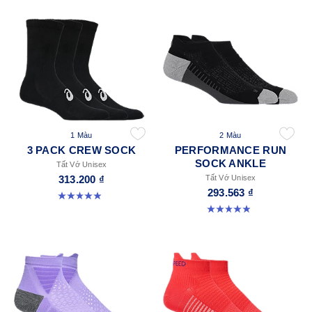
1 Màu
2 Màu
3 PACK CREW SOCK
PERFORMANCE RUN
SOCK ANKLE
Tất Vớ Unisex
313.200 ₫
Tất Vớ Unisex
293.563 ₫
4.9 trong số 5 sao. 164 đánh giá
4.9 trong số 5 sao. 49 đánh giá