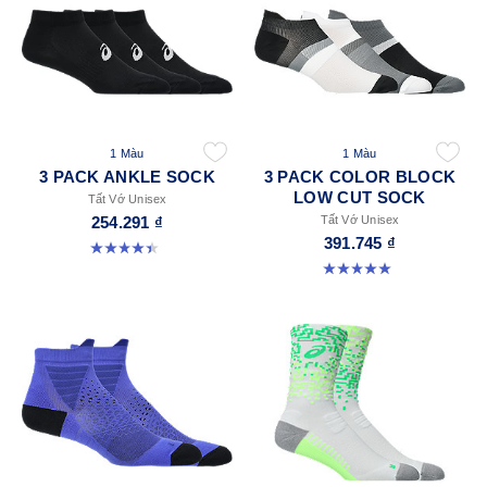
1 Màu
1 Màu
3 PACK ANKLE SOCK
3 PACK COLOR BLOCK
LOW CUT SOCK
Tất Vớ Unisex
254.291 ₫
Tất Vớ Unisex
391.745 ₫
4.4 trong số 5 sao. 18 đánh giá
5.0 trong số 5 sao. 2 đánh giá