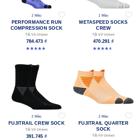
2 Màu
1 Màu
PERFORMANCE RUN
METASPEED SOCKS
COMPRESSION SOCK
CREW
Tất Vớ Unisex
Tất Vớ Unisex
784.473 ₫
470.291 ₫
4.8 trong số 5 sao. 28 đánh giá
4.5 trong số 5 sao. 52 đánh giá
2 Màu
2 Màu
FUJITRAIL CREW SOCK
FUJITRAIL QUARTER
SOCK
Tất Vớ Unisex
391.745 ₫
Tất Vớ Unisex