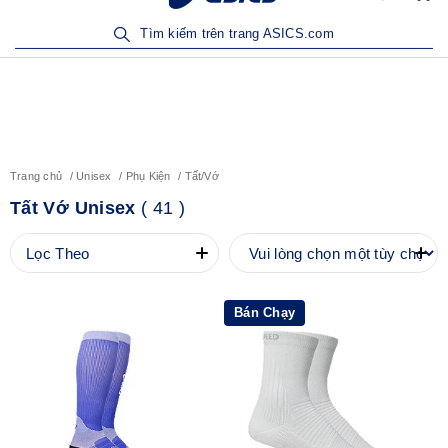
Sản Phẩm Mới | Mua Ngay
Tìm kiếm trên trang ASICS.com
Trang chủ
Unisex
Phụ Kiện
Tất/Vớ
Tất Vớ Unisex
(
41
)
Lọc Theo
Bán Chạy