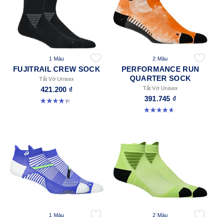
1 Màu
2 Màu
FUJITRAIL CREW SOCK
PERFORMANCE RUN
QUARTER SOCK
Tất Vớ Unisex
421.200 ₫
Tất Vớ Unisex
391.745 ₫
4.3 trong số 5 sao. 12 đánh giá
4.6 trong số 5 sao. 57 đánh giá
1 Màu
2 Màu