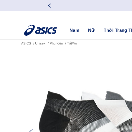
Nam
Nữ
Thời Trang T
ASICS
Unisex
Phụ Kiện
Tất/Vớ