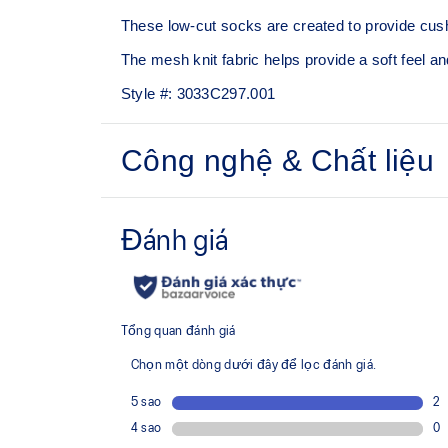
These low-cut socks are created to provide cus
The mesh knit fabric helps provide a soft feel and
Style #:
3033C297.001
Công nghệ & Chất liệu
Low-cut design.
Mesh knitting for superior ventilation.
Pack of 3.