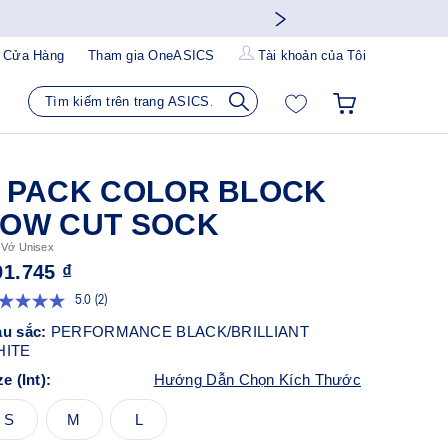
 Cửa Hàng
Tham gia OneASICS
Tài khoản của Tôi
3 PACK COLOR BLOCK
LOW CUT SOCK
 Vớ Unisex
91.745 ₫
5.0
(2)
Đọc
2
u sắc:
PERFORMANCE BLACK/BRILLIANT
đánh
HITE
giá.
Liên
ze (Int):
Hướng Dẫn Chọn Kích Thước
kết
trang
S
M
L
tương
tự.