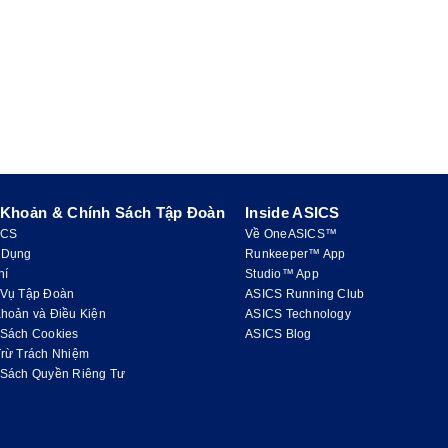
 Khoản & Chính Sách Tập Đoàn
Inside ASICS
ICS
Về OneASICS™
 Dụng
Runkeeper™ App
hí
Studio™ App
 Vụ Tập Đoàn
ASICS Running Club
hoản và Điều Kiện
ASICS Technology
 Sách Cookies
ASICS Blog
Trừ Trách Nhiệm
 Sách Quyền Riêng Tư