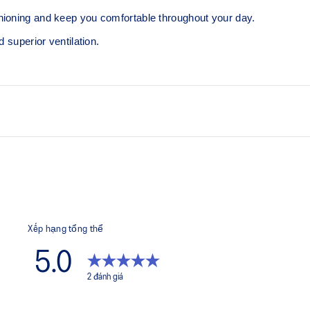
hioning and keep you comfortable throughout your day.
 superior ventilation.
Cushioned sole.
Right and left anatomic des
76% Nylon, 18% Polyester,