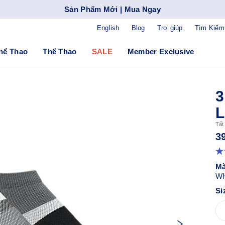
Sản Phẩm Mới | Mua Ngay
English
Blog
Trợ giúp
Tìm Kiếm
hể Thao
Thể Thao
SALE
Member Exclusive
Tất
3
Mà
W
Si