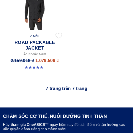
2 Màu
ROAD PACKABLE
JACKET
Áo Khoác Nam
2.159.018 ₫
1.079.509 ₫
4.9 trong số 5 sao. 298 đánh giá
7 trang trên 7 trang
CHĂM SÓC CƠ THỂ, NUÔI DƯỠNG TINH THẦN
Hãy
tham gia OneASICS™
ngay hôm nay để tích điểm và tận hưởng các
đặc quyền dành riêng cho thành viên!