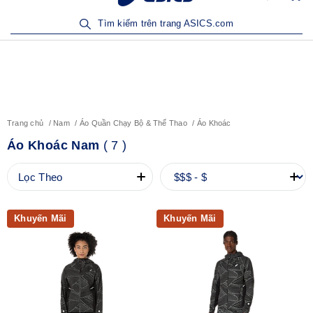
Sản Phẩm Mới | Mua Ngay
Tìm kiếm trên trang ASICS.com
Trang chủ
Nam
Áo Quần Chạy Bộ & Thể Thao
Áo Khoác
Áo Khoác Nam
(
7
)
Lọc Theo
Khuyến Mãi
Khuyến Mãi