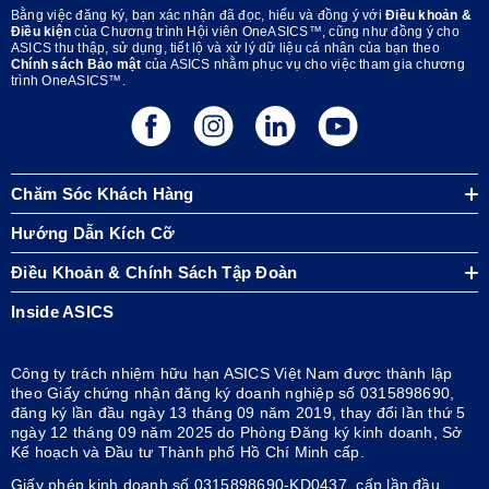
Bằng việc đăng ký, bạn xác nhận đã đọc, hiểu và đồng ý với
Điều khoản &
Điều kiện
của Chương trình Hội viên OneASICS™, cũng như đồng ý cho
ASICS thu thập, sử dụng, tiết lộ và xử lý dữ liệu cá nhân của bạn theo
Chính sách Bảo mật
của ASICS nhằm phục vụ cho việc tham gia chương
trình OneASICS™.
Chăm Sóc Khách Hàng
Hướng Dẫn Kích Cỡ
Điều Khoản & Chính Sách Tập Đoàn
Inside ASICS
Công ty trách nhiệm hữu hạn ASICS Việt Nam được thành lập
theo Giấy chứng nhận đăng ký doanh nghiệp số 0315898690,
đăng ký lần đầu ngày 13 tháng 09 năm 2019, thay đổi lần thứ 5
ngày 12 tháng 09 năm 2025 do Phòng Đăng ký kinh doanh, Sở
Kế hoạch và Đầu tư Thành phố Hồ Chí Minh cấp.
Giấy phép kinh doanh số 0315898690-KD0437, cấp lần đầu