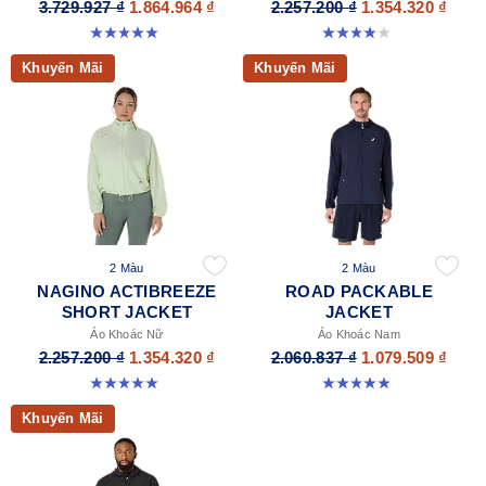
3.729.927 ₫
1.864.964 ₫
2.257.200 ₫
1.354.320 ₫
5.0 trong số 5 sao. 12 đánh giá
4.0 trong số 5 sao. 1 đánh giá
Khuyến Mãi
Khuyến Mãi
2 Màu
2 Màu
NAGINO ACTIBREEZE
ROAD PACKABLE
SHORT JACKET
JACKET
Áo Khoác Nữ
Áo Khoác Nam
2.257.200 ₫
1.354.320 ₫
2.060.837 ₫
1.079.509 ₫
5.0 trong số 5 sao. 17 đánh giá
4.9 trong số 5 sao. 298 đánh giá
Khuyến Mãi