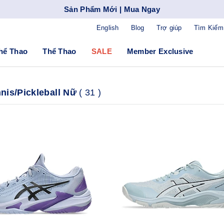
Sản Phẩm Mới | Mua Ngay
English
Blog
Trợ giúp
Tìm Kiếm
hể Thao
Thể Thao
SALE
Member Exclusive
nis/Pickleball Nữ
(
31
)