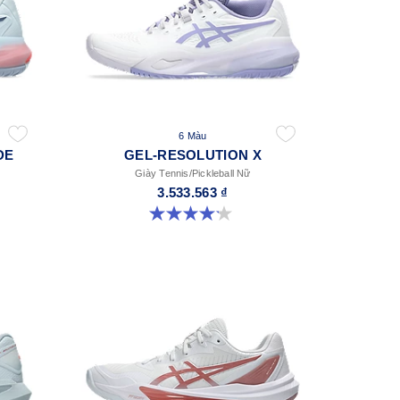
6 Màu
DE
GEL-RESOLUTION X
Giày Tennis/Pickleball Nữ
3.533.563 ₫
4.2 trong số 5 sao. 67 đánh giá