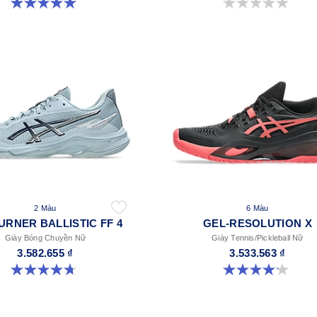
5.0 trong số 5 sao. 1 đánh giá
0.0 trong số 5 sao.
2 Màu
6 Màu
URNER BALLISTIC FF 4
GEL-RESOLUTION X
Giày Bóng Chuyền Nữ
Giày Tennis/Pickleball Nữ
3.582.655 ₫
3.533.563 ₫
4.7 trong số 5 sao. 11 đánh giá
4.2 trong số 5 sao. 67 đánh giá