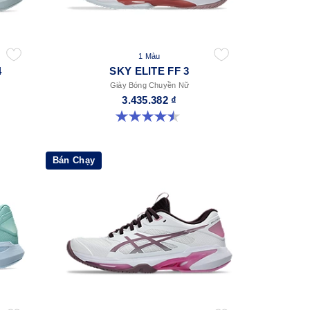
1 Màu
4
SKY ELITE FF 3
Giày Bóng Chuyền Nữ
3.435.382 ₫
4.5 trong số 5 sao. 42 đánh giá
Bán Chạy