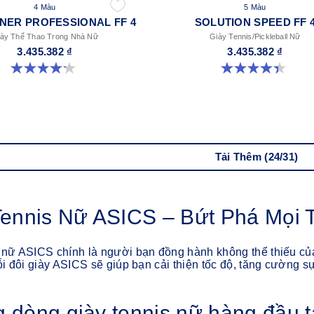
4 Màu
5 Màu
NER PROFESSIONAL FF 4
SOLUTION SPEED FF 
ày Thể Thao Trong Nhà Nữ
Giày Tennis/Pickleball Nữ
3.435.382 ₫
3.435.382 ₫
4.2 trong số 5 sao. 21 đánh giá
4.4 trong số 5 sao. 15 đánh giá
Tải Thêm (24/31)
Tennis Nữ ASICS – Bứt Phá Mọi 
 nữ ASICS chính là người bạn đồng hành không thể thiếu củ
mỗi đôi giày ASICS sẽ giúp bạn cải thiện tốc độ, tăng cường s
 dòng giày tennis nữ hàng đầu t