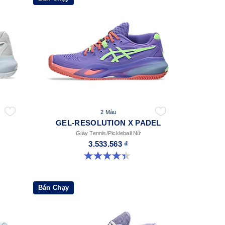
2 Màu
GEL-RESOLUTION X PADEL
Giày Tennis/Pickleball Nữ
3.533.563 ₫
4.4 trong số 5 sao. 22 đánh giá
Bán Chạy