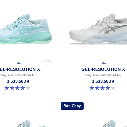
6 Màu
6 Màu
EL-RESOLUTION X
GEL-RESOLUTION X
Giày Tennis/Pickleball Nữ
Giày Tennis/Pickleball Nữ
3.533.563 ₫
3.533.563 ₫
4.2 trong số 5 sao. 67 đánh giá
4.2 trong số 5 sao. 67 đánh giá
Bán Chạy