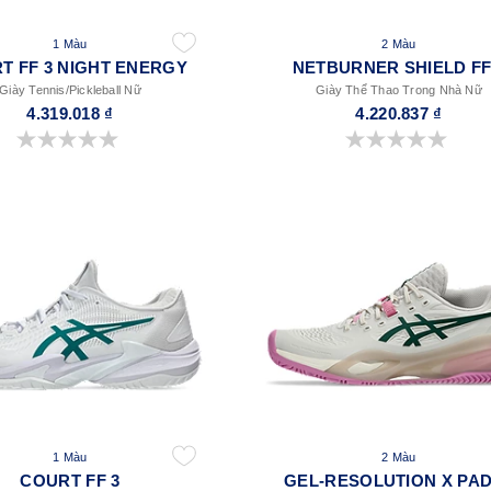
1 Màu
2 Màu
T FF 3 NIGHT ENERGY
NETBURNER SHIELD FF
Giày Tennis/Pickleball Nữ
Giày Thể Thao Trong Nhà Nữ
4.319.018 ₫
4.220.837 ₫
0.0 trong số 5 sao.
0.0 trong số 5 sao.
1 Màu
2 Màu
COURT FF 3
GEL-RESOLUTION X PA