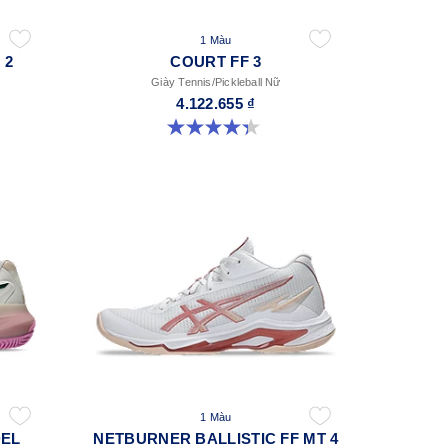
1 Màu
 2
COURT FF 3
Giày Tennis/Pickleball Nữ
4.122.655 ₫
4.3 trong số 5 sao. 55 đánh giá
1 Màu
DEL
NETBURNER BALLISTIC FF MT 4