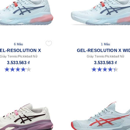
6 Màu
1 Màu
EL-RESOLUTION X
GEL-RESOLUTION X WI
Giày Tennis/Pickleball Nữ
Giày Tennis/Pickleball Nữ
3.533.563 ₫
3.533.563 ₫
4.2 trong số 5 sao. 67 đánh giá
4.3 trong số 5 sao. 6 đánh giá