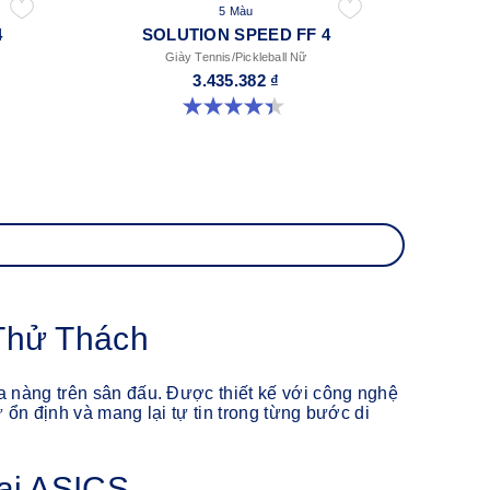
5 Màu
4
SOLUTION SPEED FF 4
Giày Tennis/Pickleball Nữ
3.435.382 ₫
4.4 trong số 5 sao. 15 đánh giá
Thử Thách
a nàng trên sân đấu. Được thiết kế với công nghệ
ự ổn định và mang lại tự tin trong từng bước di
ại ASICS