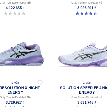
Giày Tennis/Pickleball Nữ
Giày Tennis/Pickleball Nữ
4.122.655 ₫
3.926.291 ₫
0.0 trong số 5 sao.
4.4 trong số 5 sao. 22 đánh giá
1 Màu
1 Màu
RESOLUTION X NIGHT
SOLUTION SPEED FF 4 N
ENERGY
ENERGY
Giày Tennis/Pickleball Nữ
Giày Tennis/Pickleball Nữ
3.729.927 ₫
3.631.745 ₫