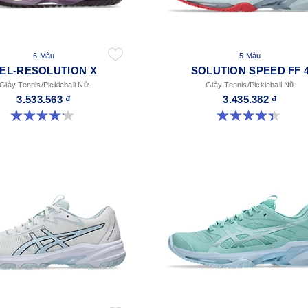
6 Màu
5 Màu
EL-RESOLUTION X
SOLUTION SPEED FF 
Giày Tennis/Pickleball Nữ
Giày Tennis/Pickleball Nữ
3.533.563 ₫
3.435.382 ₫
4.2 trong số 5 sao. 67 đánh giá
4.4 trong số 5 sao. 15 đánh giá