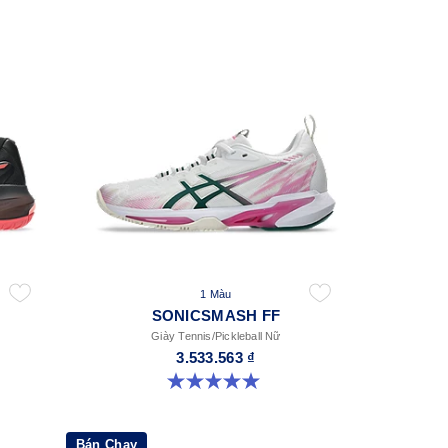
1 Màu
SONICSMASH FF
Giày Tennis/Pickleball Nữ
3.533.563 ₫
5.0 trong số 5 sao. 3 đánh giá
Bán Chạy