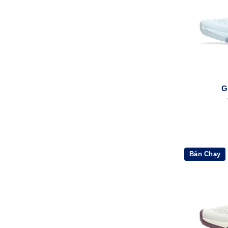
G
Bán Chạy