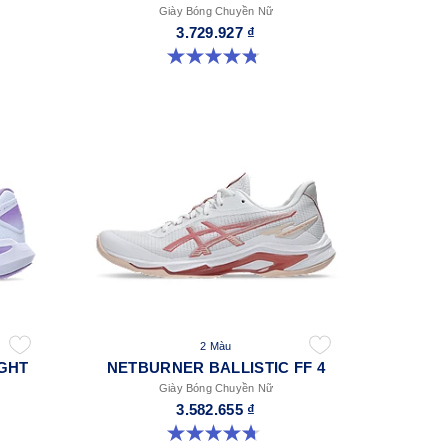
Giày Bóng Chuyền Nữ
3.729.927 ₫
4.8 trong số 5 sao. 5 đánh giá
2 Màu
IGHT
NETBURNER BALLISTIC FF 4
Giày Bóng Chuyền Nữ
3.582.655 ₫
4.7 trong số 5 sao. 11 đánh giá