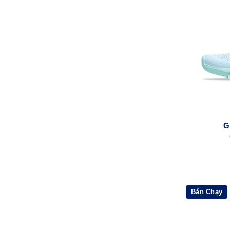
G
Bán Chạy