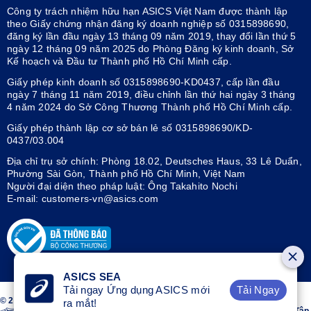
Công ty trách nhiệm hữu hạn ASICS Việt Nam được thành lập
theo Giấy chứng nhận đăng ký doanh nghiệp số 0315898690,
đăng ký lần đầu ngày 13 tháng 09 năm 2019, thay đổi lần thứ 5
ngày 12 tháng 09 năm 2025 do Phòng Đăng ký kinh doanh, Sở
Kế hoạch và Đầu tư Thành phố Hồ Chí Minh cấp.
Giấy phép kinh doanh số 0315898690-KD0437, cấp lần đầu
ngày 7 tháng 11 năm 2019, điều chỉnh lần thứ hai ngày 3 tháng
4 năm 2024 do Sở Công Thương Thành phố Hồ Chí Minh cấp.
Giấy phép thành lập cơ sở bán lẻ số 0315898690/KD-
0437/03.004
Địa chỉ trụ sở chính: Phòng 18.02, Deutsches Haus, 33 Lê Duẩn,
Phường Sài Gòn, Thành phố Hồ Chí Minh, Việt Nam
Người đại diện theo pháp luật: Ông Takahito Nochi
E-mail: customers-vn@asics.com
ASICS SEA
Tải Ngay
Tải ngay Ứng dụng ASICS mới
© 2026 ASICS Vietnam LLC. All Rights Reserved.
ra mắt!