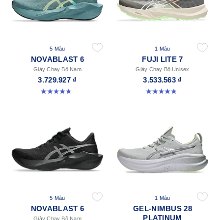
5 Màu
1 Màu
NOVABLAST 6
FUJI LITE 7
Giày Chạy Bộ Nam
Giày Chạy Bộ Unisex
3.729.927 ₫
3.533.563 ₫
4.6 trong số 5 sao. 137 đánh giá
4.9 trong số 5 sao. 14 đánh giá
5 Màu
1 Màu
NOVABLAST 6
GEL-NIMBUS 28
PLATINUM
Giày Chạy Bộ Nam