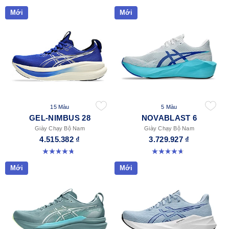
Mới
Mới
15 Màu
5 Màu
GEL-NIMBUS 28
NOVABLAST 6
Giày Chạy Bộ Nam
Giày Chạy Bộ Nam
4.515.382 ₫
3.729.927 ₫
4.7 trong số 5 sao. 280 đánh giá
4.6 trong số 5 sao. 137 đánh giá
Mới
Mới