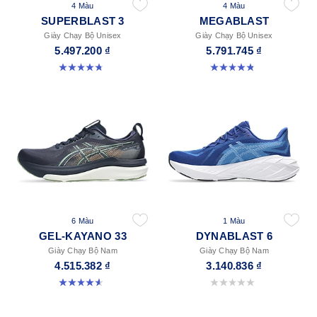
4 Màu
4 Màu
SUPERBLAST 3
MEGABLAST
Giày Chạy Bộ Unisex
Giày Chạy Bộ Unisex
5.497.200 ₫
5.791.745 ₫
4.8 trong số 5 sao. 756 đánh giá
4.8 trong số 5 sao. 422 đánh giá
6 Màu
1 Màu
GEL-KAYANO 33
DYNABLAST 6
Giày Chạy Bộ Nam
Giày Chạy Bộ Nam
4.515.382 ₫
3.140.836 ₫
4.6 trong số 5 sao. 99 đánh giá
0.0 trong số 5 sao.