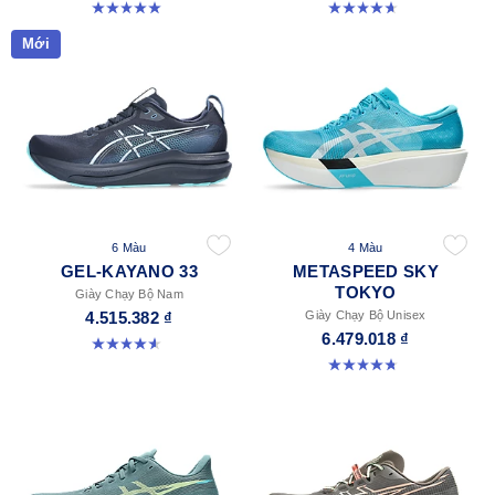
5.0 trong số 5 sao. 2 đánh giá
4.7 trong số 5 sao. 374 đánh giá
Mới
6 Màu
4 Màu
GEL-KAYANO 33
METASPEED SKY
TOKYO
Giày Chạy Bộ Nam
4.515.382 ₫
Giày Chạy Bộ Unisex
6.479.018 ₫
4.6 trong số 5 sao. 99 đánh giá
4.8 trong số 5 sao. 348 đánh giá