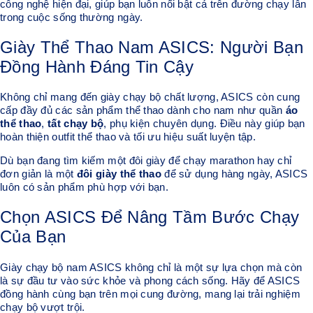
công nghệ hiện đại, giúp bạn luôn nổi bật cả trên đường chạy lẫn
trong cuộc sống thường ngày.
Giày Thể Thao Nam ASICS: Người Bạn
Đồng Hành Đáng Tin Cậy
Không chỉ mang đến giày chạy bộ chất lượng, ASICS còn cung
cấp đầy đủ các sản phẩm thể thao dành cho nam như quần
áo
thể thao
,
tất chạy bộ
, phụ kiện chuyên dụng. Điều này giúp bạn
hoàn thiện outfit thể thao và tối ưu hiệu suất luyện tập.
Dù bạn đang tìm kiếm một đôi giày để chạy marathon hay chỉ
đơn giản là một
đôi giày thể thao
để sử dụng hàng ngày, ASICS
luôn có sản phẩm phù hợp với bạn.
Chọn ASICS Để Nâng Tầm Bước Chạy
Của Bạn
Giày chạy bộ nam ASICS không chỉ là một sự lựa chọn mà còn
là sự đầu tư vào sức khỏe và phong cách sống. Hãy để ASICS
đồng hành cùng bạn trên mọi cung đường, mang lại trải nghiệm
chạy bộ vượt trội.