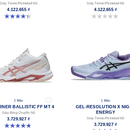
Giày Tennis/Pickleball Nữ
Giày Tennis/Pickleball Nữ
4.122.655 ₫
4.122.655 ₫
4.3 trong số 5 sao. 55 đánh giá
0.0 trong số 5 sao.
2 Màu
1 Màu
NER BALLISTIC FF MT 4
GEL-RESOLUTION X NI
ENERGY
Giày Bóng Chuyền Nữ
3.729.927 ₫
Giày Tennis/Pickleball Nữ
3.729.927 ₫
4.8 trong số 5 sao. 5 đánh giá