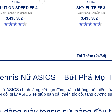
6 Màu
1 Màu
LUTION SPEED FF 4
SKY ELITE FF 3
Giày Tennis/Pickleball Nữ
Giày Bóng Chuyền Nữ
3.435.382 ₫
3.435.382 ₫
4.4 trong số 5 sao. 16 đánh giá
4.5 trong số 5 sao. 42 đánh giá
Tải Thêm (24/34)
Tennis Nữ ASICS – Bứt Phá Mọi 
 nữ ASICS chính là người bạn đồng hành không thể thiếu củ
mỗi đôi giày ASICS sẽ giúp bạn cải thiện tốc độ, tăng cường s
 dòng giày tennis nữ hàng đầu t