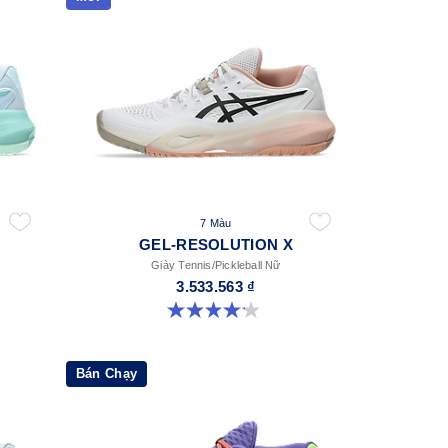
7 Màu
GEL-RESOLUTION X
Giày Tennis/Pickleball Nữ
3.533.563 ₫
4.2 trong số 5 sao. 68 đánh giá
Bán Chạy