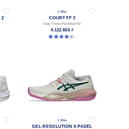
2 Màu
 2
COURT FF 3
Giày Tennis/Pickleball Nữ
4.122.655 ₫
4.3 trong số 5 sao. 55 đánh giá
2 Màu
GEL-RESOLUTION X PADEL