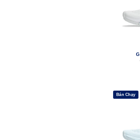
G
Bán Chạy