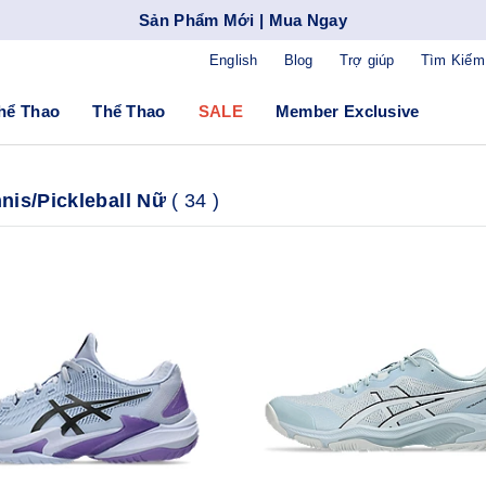
Sản Phẩm Mới | Mua Ngay
English
Blog
Trợ giúp
Tìm Kiếm
hể Thao
Thể Thao
SALE
Member Exclusive
nis/Pickleball Nữ
(
34
)