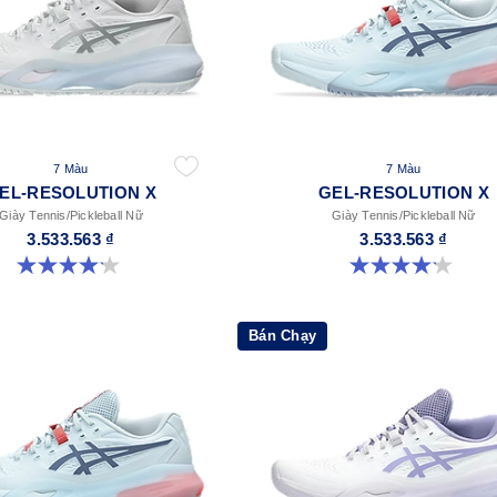
7 Màu
7 Màu
EL-RESOLUTION X
GEL-RESOLUTION X
Giày Tennis/Pickleball Nữ
Giày Tennis/Pickleball Nữ
3.533.563 ₫
3.533.563 ₫
4.2 trong số 5 sao. 68 đánh giá
4.2 trong số 5 sao. 68 đánh giá
Bán Chạy