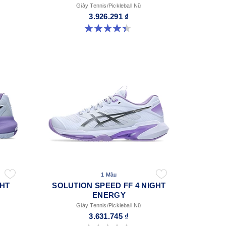
Giày Tennis/Pickleball Nữ
3.926.291 ₫
4.4 trong số 5 sao. 22 đánh giá
1 Màu
GHT
SOLUTION SPEED FF 4 NIGHT
ENERGY
Giày Tennis/Pickleball Nữ
3.631.745 ₫