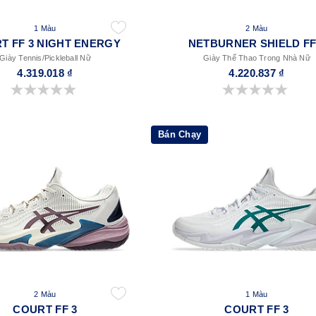
1 Màu
2 Màu
T FF 3 NIGHT ENERGY
NETBURNER SHIELD FF
Giày Tennis/Pickleball Nữ
Giày Thể Thao Trong Nhà Nữ
4.319.018 ₫
4.220.837 ₫
0.0 trong số 5 sao.
0.0 trong số 5 sao.
Bán Chạy
2 Màu
1 Màu
COURT FF 3
COURT FF 3