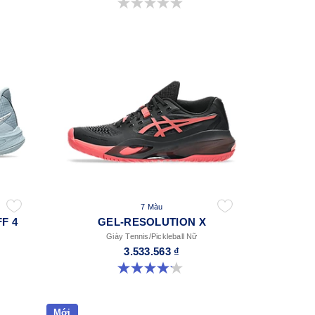
0.0 trong số 5 sao.
7 Màu
F 4
GEL-RESOLUTION X
Giày Tennis/Pickleball Nữ
3.533.563 ₫
4.2 trong số 5 sao. 68 đánh giá
Mới