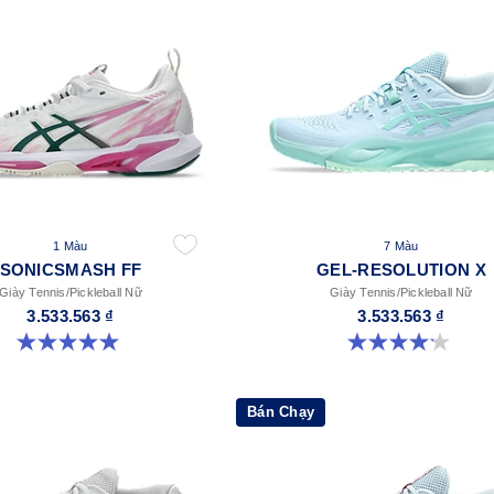
1 Màu
7 Màu
SONICSMASH FF
GEL-RESOLUTION X
Giày Tennis/Pickleball Nữ
Giày Tennis/Pickleball Nữ
3.533.563 ₫
3.533.563 ₫
5.0 trong số 5 sao. 3 đánh giá
4.2 trong số 5 sao. 68 đánh giá
Bán Chạy