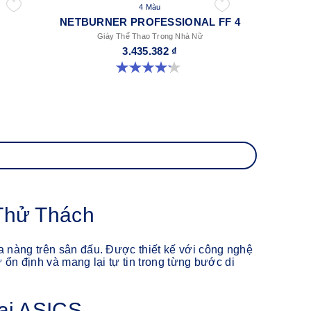
4 Màu
NETBURNER PROFESSIONAL FF 4
Giày Thể Thao Trong Nhà Nữ
3.435.382 ₫
4.2 trong số 5 sao. 21 đánh giá
Thử Thách
a nàng trên sân đấu. Được thiết kế với công nghệ
ự ổn định và mang lại tự tin trong từng bước di
ại ASICS