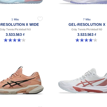
1 Màu
7 Màu
-RESOLUTION X WIDE
GEL-RESOLUTION X
Giày Tennis/Pickleball Nữ
Giày Tennis/Pickleball Nữ
3.533.563 ₫
3.533.563 ₫
4.1 trong số 5 sao. 7 đánh giá
4.2 trong số 5 sao. 68 đánh giá