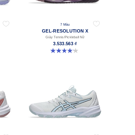
7 Màu
GEL-RESOLUTION X
Giày Tennis/Pickleball Nữ
3.533.563 ₫
4.2 trong số 5 sao. 68 đánh giá