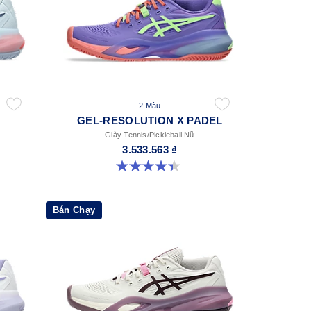
2 Màu
GEL-RESOLUTION X PADEL
Giày Tennis/Pickleball Nữ
3.533.563 ₫
4.4 trong số 5 sao. 22 đánh giá
Bán Chạy