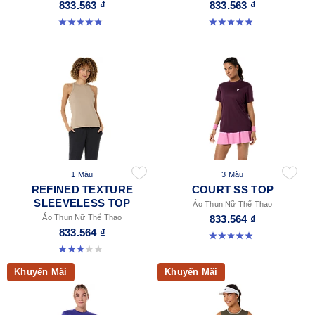
833.563 ₫
833.563 ₫
4.8 trong số 5 sao. 55 đánh giá
4.8 trong số 5 sao. 55 đánh giá
1 Màu
3 Màu
REFINED TEXTURE
COURT SS TOP
SLEEVELESS TOP
Áo Thun Nữ Thể Thao
Áo Thun Nữ Thể Thao
833.564 ₫
833.564 ₫
4.8 trong số 5 sao. 55 đánh giá
3.0 trong số 5 sao. 1 đánh giá
Khuyến Mãi
Khuyến Mãi