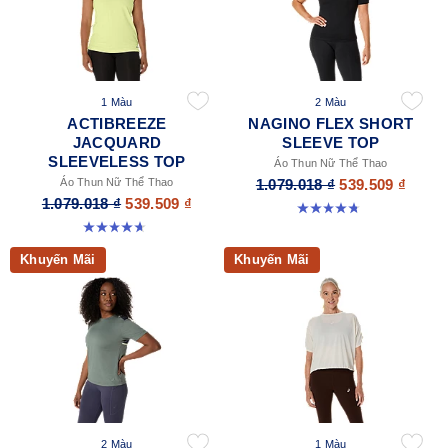
1 Màu
2 Màu
ACTIBREEZE
NAGINO FLEX SHORT
JACQUARD
SLEEVE TOP
SLEEVELESS TOP
Áo Thun Nữ Thể Thao
Áo Thun Nữ Thể Thao
1.079.018 ₫
539.509 ₫
1.079.018 ₫
539.509 ₫
4.8 trong số 5 sao. 9 đánh giá
4.7 trong số 5 sao. 3 đánh giá
Khuyến Mãi
Khuyến Mãi
2 Màu
1 Màu