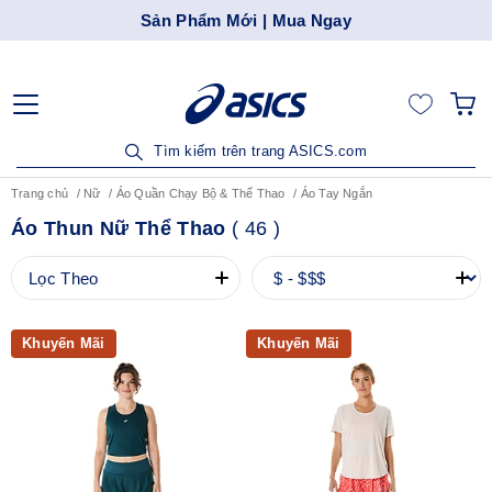
Sản Phẩm Mới | Mua Ngay
Tìm kiếm trên trang ASICS.com
Trang chủ
Nữ
Áo Quần Chạy Bộ & Thể Thao
Áo Tay Ngắn
Áo Thun Nữ Thể Thao
(
46
)
Lọc Theo
Khuyến Mãi
Khuyến Mãi