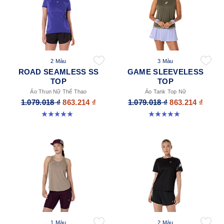
2 Màu
3 Màu
ROAD SEAMLESS SS
GAME SLEEVELESS
TOP
TOP
Áo Thun Nữ Thể Thao
Áo Tank Top Nữ
1.079.018 ₫
863.214 ₫
1.079.018 ₫
863.214 ₫
5.0 trong số 5 sao. 394 đánh giá
5.0 trong số 5 sao. 1 đánh giá
1 Màu
2 Màu