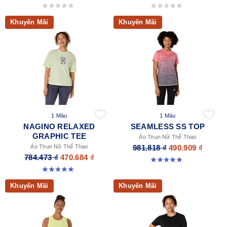
0.0 trong số 5 sao.
0.0 trong số 5 sao.
Khuyến Mãi
Khuyến Mãi
1 Màu
1 Màu
NAGINO RELAXED
SEAMLESS SS TOP
GRAPHIC TEE
Áo Thun Nữ Thể Thao
Áo Thun Nữ Thể Thao
981.818 ₫
490.909 ₫
784.473 ₫
470.684 ₫
4.9 trong số 5 sao. 405 đánh giá
5.0 trong số 5 sao. 2 đánh giá
Khuyến Mãi
Khuyến Mãi