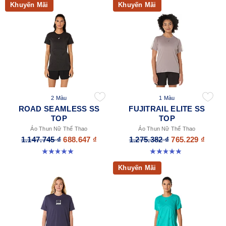
Khuyến Mãi
Khuyến Mãi
2 Màu
1 Màu
ROAD SEAMLESS SS
FUJITRAIL ELITE SS
TOP
TOP
Áo Thun Nữ Thể Thao
Áo Thun Nữ Thể Thao
1.147.745 ₫
688.647 ₫
1.275.382 ₫
765.229 ₫
5.0 trong số 5 sao. 394 đánh giá
4.9 trong số 5 sao. 144 đánh giá
Khuyến Mãi