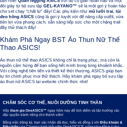
bạn nhé!
Quần legging ASICS
với độ co giãn hoàn hảo và một
đôi giày từ bộ sưu tập
GEL-KAYANO™
sẽ là một gợi ý hoàn hảo
cho set chạy “chất lừ” đấy! Các phụ kiện như
mũ lưỡi trai
,
túi
đeo hông ASICS
cũng là gợi ý tuyệt vời để nâng cấp outfit, vừa
tiện lợi vừa phong cách, sẵn sàng tiếp sức cho một chặng trail
đầy thử thách đấy!
Khám Phá Ngay BST Áo Thun Nữ Thể
Thao ASICS!
Áo thun nữ thể thao ASICS không chỉ là trang phục, mà còn là
nguồn cảm hứng để bạn sống hết mình trong từng khoảnh khắc.
Với công nghệ tiên tiến và thiết kế thời thượng, ASICS giúp bạn
tự tin chinh phục mọi thử thách. Hãy khám phá ngay bộ sưu tập
áo thun nữ ASICS tại website chính thức nhé!
CHĂM SÓC CƠ THỂ, NUÔI DƯỠNG TINH THẦN
Hãy
tham gia OneASICS™
ngay hôm nay để tích điểm và tận hưởng các
đặc quyền dành riêng cho thành viên!
Bằng việc đăng ký, bạn xác nhận đã đọc, hiểu và đồng ý với
Điều khoản &
Điều kiện
của Chương trình Hội viên OneASICS™, cũng như đồng ý cho