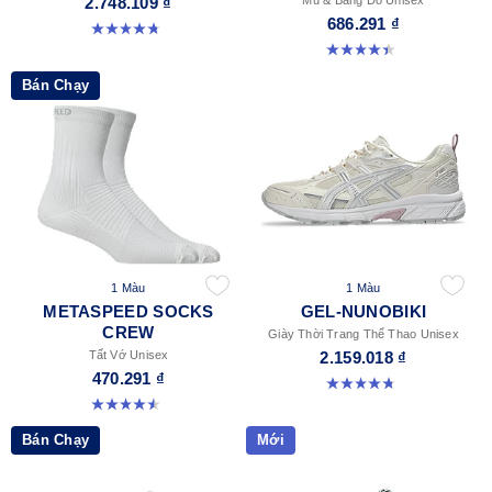
2.748.109 ₫
686.291 ₫
4.8 trong số 5 sao. 52 đánh giá
4.4 trong số 5 sao. 29 đánh giá
Bán Chạy
1 Màu
1 Màu
METASPEED SOCKS
GEL-NUNOBIKI
CREW
Giày Thời Trang Thể Thao Unisex
Tất Vớ Unisex
2.159.018 ₫
470.291 ₫
4.8 trong số 5 sao. 179 đánh giá
4.5 trong số 5 sao. 52 đánh giá
Bán Chạy
Mới