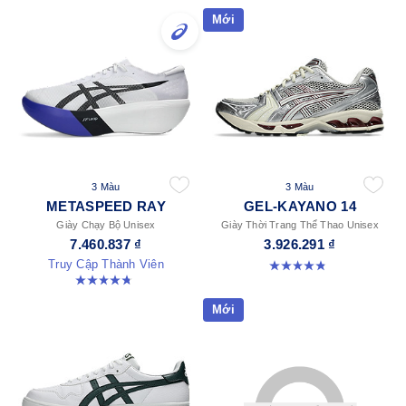
Mới
3 Màu
3 Màu
METASPEED RAY
GEL-KAYANO 14
Giày Chạy Bộ Unisex
Giày Thời Trang Thể Thao Unisex
7.460.837 ₫
3.926.291 ₫
Truy Cập Thành Viên
4.8 trong số 5 sao. 111 đánh giá
4.8 trong số 5 sao. 186 đánh giá
Mới