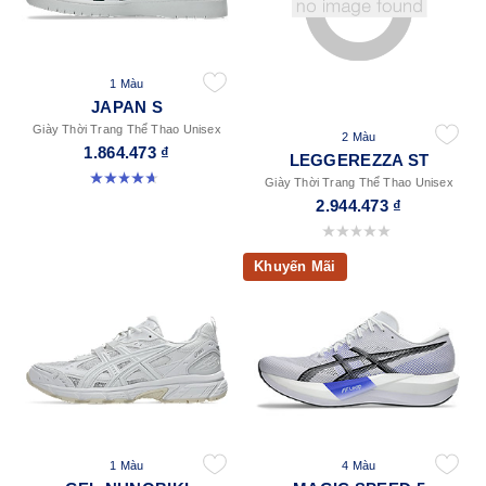
1 Màu
JAPAN S
Giày Thời Trang Thể Thao Unisex
2 Màu
1.864.473 ₫
LEGGEREZZA ST
4.7 trong số 5 sao. 133 đánh giá
Giày Thời Trang Thể Thao Unisex
2.944.473 ₫
0.0 trong số 5 sao.
Khuyến Mãi
1 Màu
4 Màu