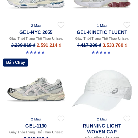
2 Màu
1 Màu
GEL-NYC 2055
GEL-KINETIC FLUENT
Giày Thời Trang Thể Thao Unisex
Giày Thời Trang Thể Thao Unisex
3.239.018 ₫
2.591.214 ₫
4.417.200 ₫
3.533.760 ₫
4.7 trong số 5 sao. 178 đánh giá
5.0 trong số 5 sao. 4 đánh giá
Bán Chạy
2 Màu
2 Màu
GEL-1130
RUNNING LIGHT
WOVEN CAP
Giày Thời Trang Thể Thao Unisex
Mũ & Băng Đô Unisex