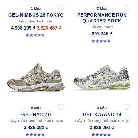
1 Màu
2 Màu
GEL-NIMBUS 28 TOKYO
PERFORMANCE RUN
QUARTER SOCK
Giày Chạy Bộ Unisex
4.908.109 ₫
3.926.487 ₫
Tất Vớ Unisex
391.745 ₫
4.8 trong số 5 sao. 36 đánh giá
4.6 trong số 5 sao. 57 đánh giá
8 Màu
9 Màu
GEL-NYC 2.0
GEL-KAYANO 14
Giày Thời Trang Thể Thao Unisex
Giày Thời Trang Thể Thao Unisex
3.435.382 ₫
3.926.291 ₫
4.8 trong số 5 sao. 145 đánh giá
4.8 trong số 5 sao. 1717 đánh giá