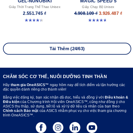
GEL-NUNOBIKI
MAGIC SPEED 5
Giày Thời Trang Thể Thao Unisex
Giày Chạy Bộ Unisex
2.551.745 ₫
4.908.109 ₫
3.926.487 ₫
4.4 trong số 5 sao. 45 đánh giá
4.7 trong số 5 sao. 328 đánh giá
Tải Thêm (24/63)
CHĂM SÓC CƠ THỂ, NUÔI DƯỠNG TINH THẦN
Hãy
tham gia OneASICS™
ngay hôm nay để tích điểm và tận hưởng các
đặc quyền dành riêng cho thành viên!
Bằng việc đăng ký, bạn xác nhận đã đọc, hiểu và đồng ý với
Điều khoản &
Điều kiện
của Chương trình Hội viên OneASICS™, cũng như đồng ý cho
ASICS thu thập, sử dụng, tiết lộ và xử lý dữ liệu cá nhân của bạn theo
Chính sách Bảo mật
của ASICS nhằm phục vụ cho việc tham gia chương
trình OneASICS™.