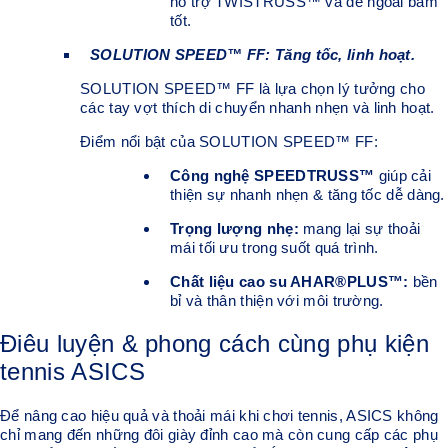
hỗ trợ TWISTRUSS™ và đế ngoài bám
tốt.
SOLUTION SPEED™ FF: Tăng tốc, linh hoạt.
SOLUTION SPEED™ FF là lựa chọn lý tưởng cho
các tay vợt thích di chuyển nhanh nhẹn và linh hoạt.
Điểm nổi bật của SOLUTION SPEED™ FF:
Công nghệ SPEEDTRUSS™
giúp cải
thiện sự nhanh nhẹn & tăng tốc dễ dàng.
Trọng lượng nhẹ:
mang lại sự thoải
mái tối ưu trong suốt quá trình.
Chất liệu cao su AHAR®PLUS™:
bền
bỉ và thân thiện với môi trường.
Điêu luyện & phong cách cùng phụ kiện
tennis ASICS
Để nâng cao hiệu quả và thoải mái khi chơi tennis, ASICS không
chỉ mang đến những đôi giày đỉnh cao mà còn cung cấp các phụ