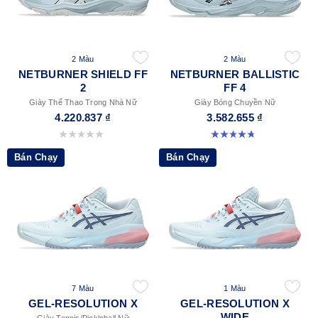
2 Màu
2 Màu
NETBURNER SHIELD FF
NETBURNER BALLISTIC
2
FF 4
Giày Thể Thao Trong Nhà Nữ
Giày Bóng Chuyền Nữ
4.220.837 ₫
3.582.655 ₫
0.0 trong số 5 sao.
4.7 trong số 5 sao. 11 đánh giá
Bán Chạy
Bán Chạy
7 Màu
1 Màu
GEL-RESOLUTION X
GEL-RESOLUTION X
WIDE
Giày Tennis/Pickleball Nữ