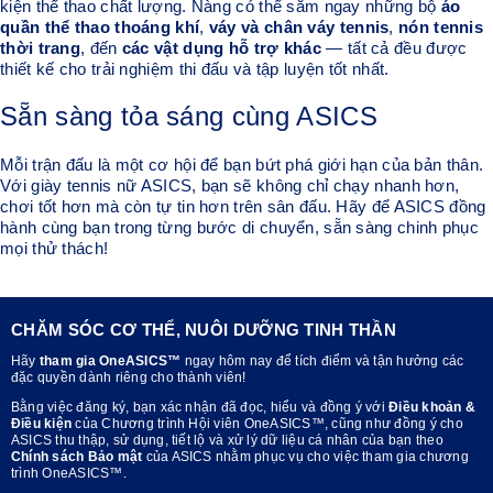
kiện thể thao chất lượng. Nàng có thể sắm ngay những bộ
áo
quần thể thao thoáng khí
,
váy và chân váy tennis
,
nón tennis
thời trang
, đến
các vật dụng hỗ trợ khác
— tất cả đều được
thiết kế cho trải nghiệm thi đấu và tập luyện tốt nhất.
Sẵn sàng tỏa sáng cùng ASICS
Mỗi trận đấu là một cơ hội để bạn bứt phá giới hạn của bản thân.
Với giày tennis nữ ASICS, bạn sẽ không chỉ chạy nhanh hơn,
chơi tốt hơn mà còn tự tin hơn trên sân đấu. Hãy để ASICS đồng
hành cùng bạn trong từng bước di chuyển, sẵn sàng chinh phục
mọi thử thách!
CHĂM SÓC CƠ THỂ, NUÔI DƯỠNG TINH THẦN
Hãy
tham gia OneASICS™
ngay hôm nay để tích điểm và tận hưởng các
đặc quyền dành riêng cho thành viên!
Bằng việc đăng ký, bạn xác nhận đã đọc, hiểu và đồng ý với
Điều khoản &
Điều kiện
của Chương trình Hội viên OneASICS™, cũng như đồng ý cho
ASICS thu thập, sử dụng, tiết lộ và xử lý dữ liệu cá nhân của bạn theo
Chính sách Bảo mật
của ASICS nhằm phục vụ cho việc tham gia chương
trình OneASICS™.