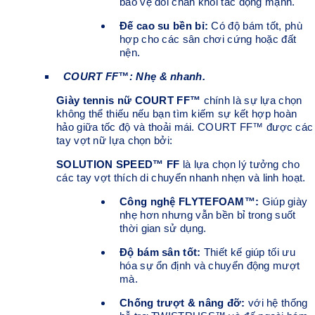
bảo vệ đôi chân khỏi tác động mạnh.
Đế cao su bền bỉ:
Có độ bám tốt, phù
hợp cho các sân chơi cứng hoặc đất
nện.
COURT FF™: Nhẹ & nhanh.
Giày tennis nữ COURT FF™
chính là sự lựa chọn
không thể thiếu nếu bạn tìm kiếm sự kết hợp hoàn
hảo giữa tốc độ và thoải mái. COURT FF™ được các
tay vợt nữ lựa chọn bởi:
SOLUTION SPEED™ FF
là lựa chọn lý tưởng cho
các tay vợt thích di chuyển nhanh nhẹn và linh hoạt.
Công nghệ FLYTEFOAM™:
Giúp giày
nhẹ hơn nhưng vẫn bền bỉ trong suốt
thời gian sử dụng.
Độ bám sân tốt:
Thiết kế giúp tối ưu
hóa sự ổn định và chuyển động mượt
mà.
Chống trượt & nâng đỡ:
với hệ thống