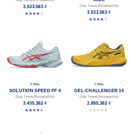
3.533.563 ₫
Giày Tennis/Pickleball Nữ
3.533.563 ₫
4.2 trong số 5 sao. 68 đánh giá
4.1 trong số 5 sao. 7 đánh giá
6 Màu
1 Màu
SOLUTION SPEED FF 4
GEL-CHALLENGER 15
Giày Tennis/Pickleball Nữ
Giày Tennis/Pickleball Nữ
3.435.382 ₫
2.895.382 ₫
4.4 trong số 5 sao. 16 đánh giá
0.0 trong số 5 sao.