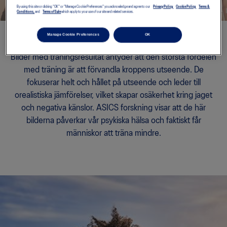
By using this site or clicking "OK" or "Manage Cookie Preferences" you acknowledge and agree to our
Privacy Policy,
Cookie Policy,
Terms &
Conditions,
and
Terms of Sale
which apply to your use of our site and related services.
Manage Cookie Preferences
OK
Bilder med träningsresultat antyder att den största fördelen
med träning är att förvandla kroppens utseende. De
fokuserar helt och hållet på utseende och leder till
orealistiska jämförelser, vilket skapar osäkerhet kring jaget
och negativa känslor. ASICS forskning visar att de här
bilderna påverkar vår psykiska hälsa och faktiskt får
människor att träna mindre.