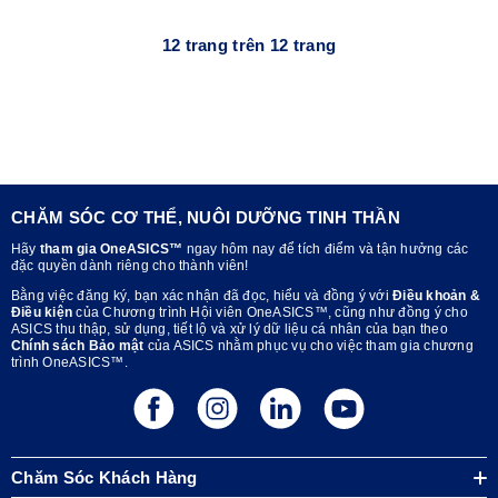
12 trang trên 12 trang
CHĂM SÓC CƠ THỂ, NUÔI DƯỠNG TINH THẦN
Hãy
tham gia OneASICS™
ngay hôm nay để tích điểm và tận hưởng các
đặc quyền dành riêng cho thành viên!
Bằng việc đăng ký, bạn xác nhận đã đọc, hiểu và đồng ý với
Điều khoản &
Điều kiện
của Chương trình Hội viên OneASICS™, cũng như đồng ý cho
ASICS thu thập, sử dụng, tiết lộ và xử lý dữ liệu cá nhân của bạn theo
Chính sách Bảo mật
của ASICS nhằm phục vụ cho việc tham gia chương
trình OneASICS™.
Chăm Sóc Khách Hàng