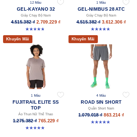
12 Màu
1 Màu
GEL-KAYANO 32
GEL-NIMBUS 28 ATC
Giày Chạy Bộ Nam
Giày Chạy Bộ Nam
4.515.382 ₫
2.709.229 ₫
4.515.382 ₫
3.612.306 ₫
4.8 trong số 5 sao. 528 đánh giá
4.9 trong số 5 sao. 7 đánh giá
Khuyến Mãi
Khuyến Mãi
1 Màu
4 Màu
FUJITRAIL ELITE SS
ROAD 5IN SHORT
TOP
Quần Short Nam
Áo Thun Nữ Thể Thao
1.079.018 ₫
863.214 ₫
1.275.382 ₫
765.229 ₫
4.9 trong số 5 sao. 307 đánh giá
4.9 trong số 5 sao. 144 đánh giá