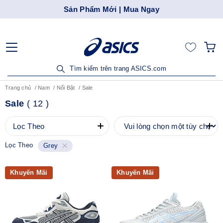
Sản Phẩm Mới | Mua Ngay
Tìm kiếm trên trang ASICS.com
Trang chủ
Nam
Nổi Bật
Sale
Sale
(
12
)
Lọc Theo
Lọc Theo
Grey
Khuyến Mãi
Khuyến Mãi