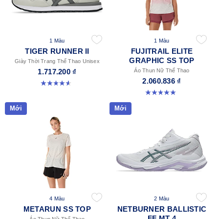
1 Màu
1 Màu
TIGER RUNNER II
FUJITRAIL ELITE
GRAPHIC SS TOP
Giày Thời Trang Thể Thao Unisex
1.717.200 ₫
Áo Thun Nữ Thể Thao
2.060.836 ₫
4.6 trong số 5 sao. 128 đánh giá
5.0 trong số 5 sao. 1 đánh giá
Mới
Mới
4 Màu
2 Màu
METARUN SS TOP
NETBURNER BALLISTIC
FF MT 4
Áo Thun Nữ Thể Thao