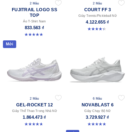
2 Màu
2 Màu
FUJITRAIL LOGO SS
COURT FF 3
TOP
Giày Tennis/Pickleball Nữ
Áo T-Shirt Nam
4.122.655 ₫
833.563 ₫
4.3 trong số 5 sao. 55 đánh giá
4.9 trong số 5 sao. 14 đánh giá
Mới
2 Màu
6 Màu
GEL-ROCKET 12
NOVABLAST 6
Giày Thể Thao Trong Nhà Nữ
Giày Chạy Bộ Nữ
1.864.473 ₫
3.729.927 ₫
4.8 trong số 5 sao. 151 đánh giá
5.0 trong số 5 sao. 67 đánh giá