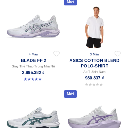
Mới
4 Màu
3 Màu
BLADE FF 2
ASICS COTTON BLEND
POLO-SHIRT
Giày Thể Thao Trong Nhà Nữ
2.895.382 ₫
Áo T-Shirt Nam
980.837 ₫
4.9 trong số 5 sao. 10 đánh giá
0.0 trong số 5 sao.
Mới