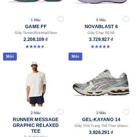
1 Màu
6 Màu
GAME FF
NOVABLAST 6
Giày Tennis/Pickleball Nam
Giày Chạy Bộ Nữ
2.208.109 ₫
3.729.927 ₫
4.7 trong số 5 sao. 33 đánh giá
5.0 trong số 5 sao. 67 đánh giá
Mới
Mới
2 Màu
3 Màu
RUNNER MESSAGE
GEL-KAYANO 14
GRAPHIC RELAXED
Giày Thời Trang Thể Thao Unisex
TEE
3.926.291 ₫