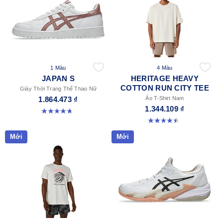
1 Màu
4 Màu
JAPAN S
HERITAGE HEAVY
COTTON RUN CITY TEE
Giày Thời Trang Thể Thao Nữ
1.864.473 ₫
Áo T-Shirt Nam
1.344.109 ₫
4.7 trong số 5 sao. 332 đánh giá
4.5 trong số 5 sao. 2 đánh giá
Mới
Mới