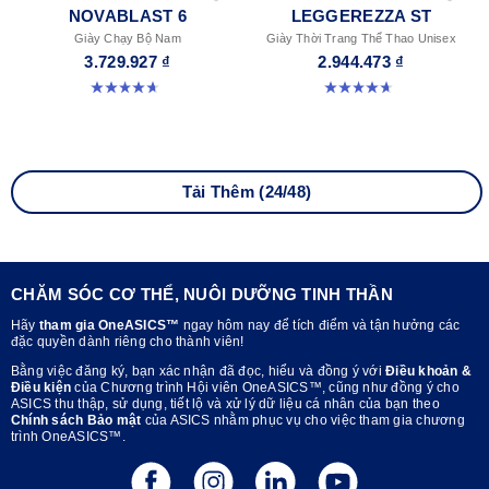
NOVABLAST 6
LEGGEREZZA ST
Giày Chạy Bộ Nam
Giày Thời Trang Thể Thao Unisex
3.729.927 ₫
2.944.473 ₫
4.6 trong số 5 sao. 144 đánh giá
4.7 trong số 5 sao. 3 đánh giá
Tải Thêm (24/48)
CHĂM SÓC CƠ THỂ, NUÔI DƯỠNG TINH THẦN
Hãy
tham gia OneASICS™
ngay hôm nay để tích điểm và tận hưởng các
đặc quyền dành riêng cho thành viên!
Bằng việc đăng ký, bạn xác nhận đã đọc, hiểu và đồng ý với
Điều khoản &
Điều kiện
của Chương trình Hội viên OneASICS™, cũng như đồng ý cho
ASICS thu thập, sử dụng, tiết lộ và xử lý dữ liệu cá nhân của bạn theo
Chính sách Bảo mật
của ASICS nhằm phục vụ cho việc tham gia chương
trình OneASICS™.