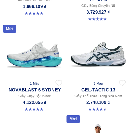
1.668.109 ₫
Giày Bóng Chuyền Nữ
3.729.927 ₫
5.0 trong số 5 sao. 8 đánh giá
4.8 trong số 5 sao. 5 đánh giá
Mới
1 Màu
3 Màu
NOVABLAST 6 SYDNEY
GEL-TACTIC 13
Giày Chạy Bộ Unisex
Giày Thể Thao Trong Nhà Nam
4.122.655 ₫
2.748.109 ₫
5.0 trong số 5 sao. 4 đánh giá
4.6 trong số 5 sao. 32 đánh giá
Mới