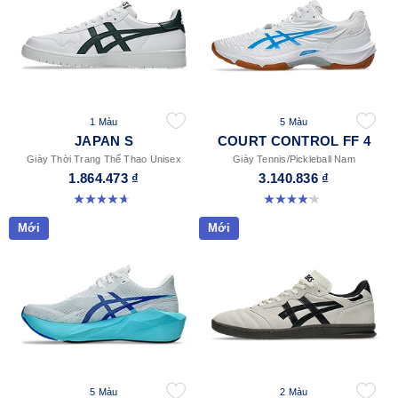
1 Màu
5 Màu
JAPAN S
COURT CONTROL FF 4
Giày Thời Trang Thể Thao Unisex
Giày Tennis/Pickleball Nam
1.864.473 ₫
3.140.836 ₫
4.7 trong số 5 sao. 133 đánh giá
4.2 trong số 5 sao. 5 đánh giá
Mới
Mới
5 Màu
2 Màu