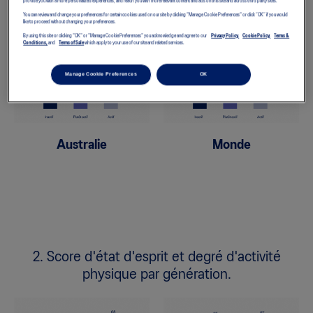
provide you with a more personalized experiences, and reach you with more relevant content and ads on this site and across third party sites.
physique.
You can review and change your preferences for certain cookies used on our site by clicking "Manage Cookie Preferences" or click “OK” if you would
like to proceed without changing your preferences.
By using this site or clicking "OK" or "Manage Cookie Preferences" you acknowledge and agree to our
Privacy Policy,
Cookie Policy,
Terms &
Conditions,
and
Terms of Sale
which apply to your use of our site and related services.
Manage Cookie Preferences
OK
Australie
Monde
2. Score d'état d'esprit et degré d'activité
physique par génération.