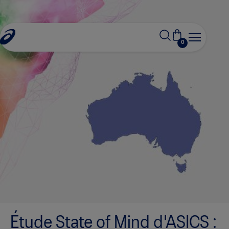
0
s
Étude State of Mind d'ASICS :