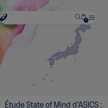
0
s
Étude State of Mind d'ASICS :