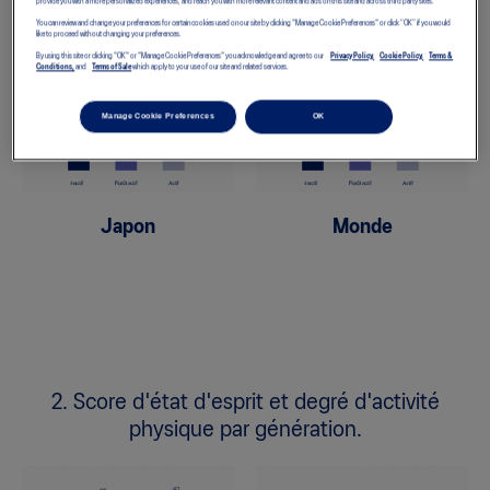
provide you with a more personalized experiences, and reach you with more relevant content and ads on this site and across third party sites.
physique.
You can review and change your preferences for certain cookies used on our site by clicking "Manage Cookie Preferences" or click “OK” if you would
like to proceed without changing your preferences.
By using this site or clicking "OK" or "Manage Cookie Preferences" you acknowledge and agree to our
Privacy Policy,
Cookie Policy,
Terms &
Conditions,
and
Terms of Sale
which apply to your use of our site and related services.
Manage Cookie Preferences
OK
Japon
Monde
2. Score d'état d'esprit et degré d'activité
physique par génération.