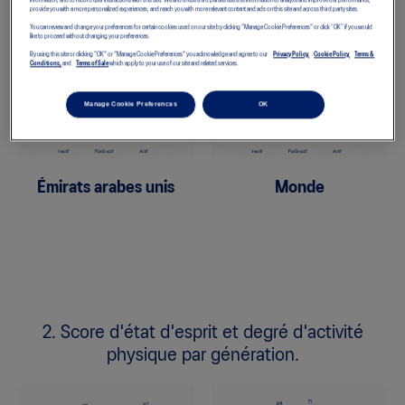
information, and to record user interactions with this site. We and these third parties use this information to analyze and improve our performance,
provide you with a more personalized experiences, and reach you with more relevant content and ads on this site and across third party sites.
physique.
You can review and change your preferences for certain cookies used on our site by clicking "Manage Cookie Preferences" or click “OK” if you would
like to proceed without changing your preferences.
By using this site or clicking "OK" or "Manage Cookie Preferences" you acknowledge and agree to our
Privacy Policy,
Cookie Policy,
Terms &
Conditions,
and
Terms of Sale
which apply to your use of our site and related services.
Manage Cookie Preferences
OK
Émirats arabes unis
Monde
2. Score d'état d'esprit et degré d'activité
physique par génération.