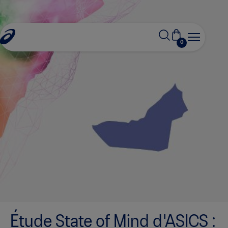
0
s
Étude State of Mind d'ASICS :