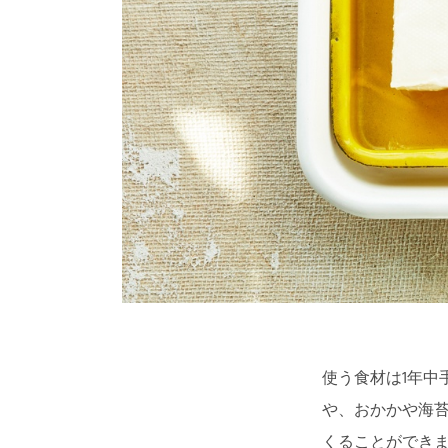
使う食材は1年中
や、おかかや海
くることができ