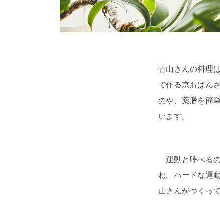
青山さんの料理
で作る京おばん
のや、薬膳を簡
います。
「運動と呼べる
ね。ハードな運
山さんがつくっ