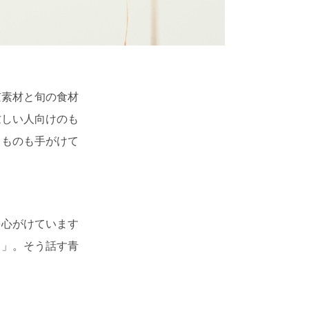
京素材と旬の食材
忙しい人向けのも
るものも手がけて
を心がけています
）」。そう話す青