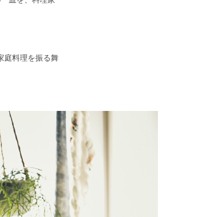
い一皿を、料理家
家庭料理を振る舞