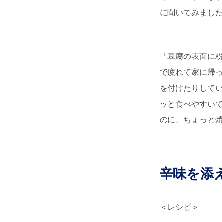
に聞いてみまし
「豆腐の表面に
で疲れて家に帰
を付けたりして
ッと食べやすい
のに、ちょっと
辛味を添
＜レシピ＞