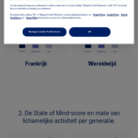
lichamelijke activiteit.
You can review and change your preferences for certain cookies used on our site by clicking "Manage Cookie Preferences" or click “OK” if you would
like to proceed without changing your preferences.
By using this site or clicking "OK" or "Manage Cookie Preferences" you acknowledge and agree to our
Privacy Policy,
Cookie Policy,
Terms &
Conditions,
and
Terms of Sale
which apply to your use of our site and related services.
Manage Cookie Preferences
OK
Frankrijk
Wereldwijd
2. De State of Mind-score en mate van
lichamelijke activiteit per generatie.