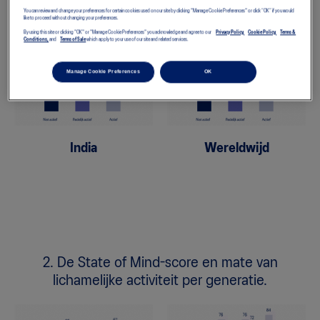
lichamelijke activiteit.
You can review and change your preferences for certain cookies used on our site by clicking "Manage Cookie Preferences" or click “OK” if you would
like to proceed without changing your preferences.
By using this site or clicking "OK" or "Manage Cookie Preferences" you acknowledge and agree to our
Privacy Policy,
Cookie Policy,
Terms &
Conditions,
and
Terms of Sale
which apply to your use of our site and related services.
Manage Cookie Preferences
OK
India
Wereldwijd
2. De State of Mind-score en mate van
lichamelijke activiteit per generatie.