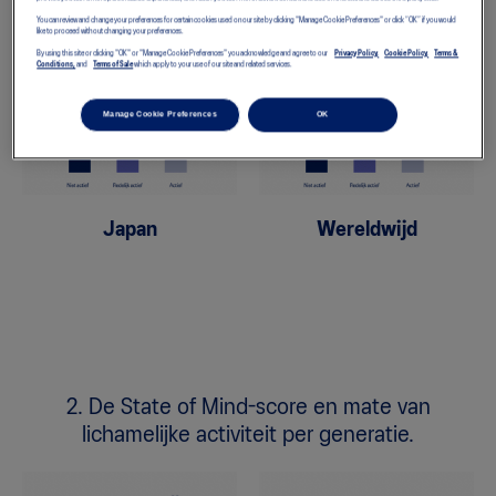
lichamelijke activiteit.
You can review and change your preferences for certain cookies used on our site by clicking "Manage Cookie Preferences" or click “OK” if you would
like to proceed without changing your preferences.
By using this site or clicking "OK" or "Manage Cookie Preferences" you acknowledge and agree to our
Privacy Policy,
Cookie Policy,
Terms &
Conditions,
and
Terms of Sale
which apply to your use of our site and related services.
Manage Cookie Preferences
OK
Japan
Wereldwijd
2. De State of Mind-score en mate van
lichamelijke activiteit per generatie.