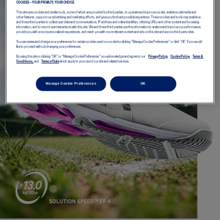
COOKIES – YOUR PRIVACY, YOUR CHOICE
This site uses cookies and similar tools, some of which are provided by third parties, to operate and improve our site, enable social media and
other features, support our advertising and marketing efforts, and give you the best possible experience. These cookies and tools may enable us
and these third parties to collect user data and communications, IP address and online identifiers, referring URLs and other content and browsing
information, and to record user interactions with this site. We and these third parties use this information to analyze and improve our performance,
provide you with a more personalized experiences, and reach you with more relevant content and ads on this site and across third party sites.
You can review and change your preferences for certain cookies used on our site by clicking "Manage Cookie Preferences" or click “OK” if you would
like to proceed without changing your preferences.
By using this site or clicking "OK" or "Manage Cookie Preferences" you acknowledge and agree to our
Privacy Policy,
Cookie Policy,
Terms &
Conditions,
and
Terms of Sale
which apply to your use of our site and related services.
Manage Cookie Preferences
OK