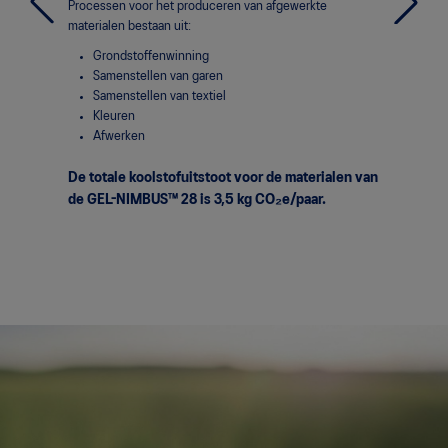
Processen voor het produceren van afgewerkte
Productiep
materialen bestaan uit:
Snijd
Grondstoffenwinning
Naaie
Samenstellen van garen
Lijme
Samenstellen van textiel
Bordu
Kleuren
In elk
Afwerken
De totale
De totale koolstofuitstoot voor de materialen van
producti
de GEL-NIMBUS™ 28 is 3,5 kg
CO₂e/paar.
4,2 kg
CO