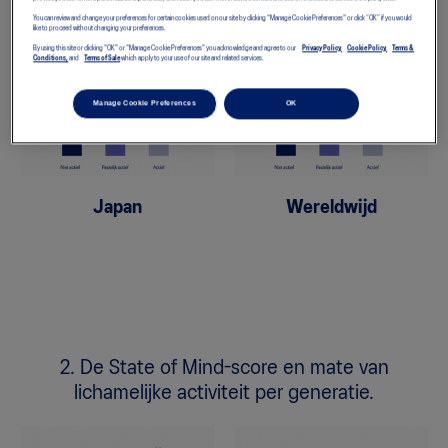
lichamelijke activiteit.
You can review and change your preferences for certain cookies used on our site by clicking "Manage Cookie Preferences" or click “OK” if you would
like to proceed without changing your preferences.
By using this site or clicking "OK" or "Manage Cookie Preferences" you acknowledge and agree to our
Privacy Policy,
Cookie Policy,
Terms &
Conditions,
and
Terms of Sale
which apply to your use of our site and related services.
Manage Cookie Preferences
OK
Japan
Wereldwijd
2. De State of Mind-score en mate van
lichamelijke activiteit per generatie.