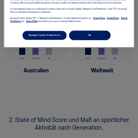
1. State of Mind Score in Abhängigkeit von
provide you with a more personalized experiences, and reach you with more relevant content and ads on this site and across third party sites.
You can review and change your preferences for certain cookies used on our site by clicking "Manage Cookie Preferences" or click “OK” if you would
sportlicher Aktivität.
like to proceed without changing your preferences.
By using this site or clicking "OK" or "Manage Cookie Preferences" you acknowledge and agree to our
Privacy Policy,
Cookie Policy,
Terms &
Conditions,
and
Terms of Sale
which apply to your use of our site and related services.
Manage Cookie Preferences
OK
Australien
Weltweit
2. State of Mind Score und Maß an sportlicher
Aktivität nach Generation.