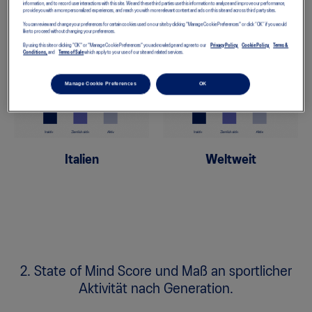
information, and to record user interactions with this site. We and these third parties use this information to analyze and improve our performance,
1. State of Mind Score in Abhängigkeit von
provide you with a more personalized experiences, and reach you with more relevant content and ads on this site and across third party sites.
sportlicher Aktivität.
You can review and change your preferences for certain cookies used on our site by clicking "Manage Cookie Preferences" or click “OK” if you would
like to proceed without changing your preferences.
By using this site or clicking "OK" or "Manage Cookie Preferences" you acknowledge and agree to our
Privacy Policy,
Cookie Policy,
Terms &
Conditions,
and
Terms of Sale
which apply to your use of our site and related services.
Manage Cookie Preferences
OK
Italien
Weltweit
2. State of Mind Score und Maß an sportlicher
Aktivität nach Generation.