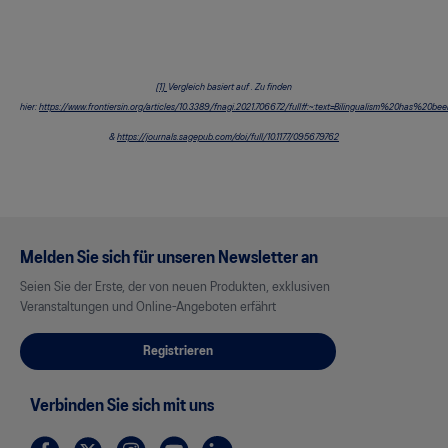
[1]
Vergleich basiert auf
. Zu finden
hier:
https://www.frontiersin.org/articles/10.3389/fnagi.2021.706672/full#:~:text=Bilingualism%20ha
&
https://journals.sagepub.com/doi/full/10.1177/095679762
Melden Sie sich für unseren Newsletter an
Seien Sie der Erste, der von neuen Produkten, exklusiven
Veranstaltungen und Online-Angeboten erfährt
Registrieren
Verbinden Sie sich mit uns