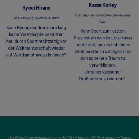
Kassa
Korley
Ryoei
Hirano
Internationaler Schachmeister aus New
Riichi-Mahjong-Spieler aus Japan.
York.
Kann Ryoei, der drei Jahre lang
Kann Sport zum letzten
keine Wettkämpfe bestritten
Puzzlestück werden, das Kassa
hat, durch Sport rechtzeitig vor
noch fehlt, um endlich einen
der Weltmeisterschaft wieder
Großmeister zu schlagen und
auf Wettkampfniveau kommen?
sich so seinen Traum zu
verwirklichen,
afroamerikanischer
Großmeister zu werden?
„Die Gründungsphilosophie von ASICS ist buchstäblich in unserem Namen