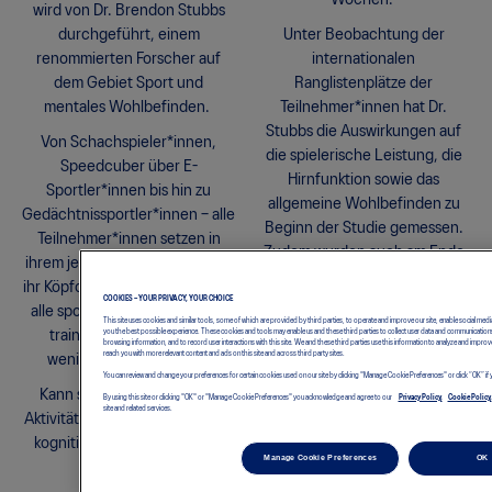
wird von Dr. Brendon Stubbs
durchgeführt, einem
Unter Beobachtung der
renommierten Forscher auf
internationalen
dem Gebiet Sport und
Ranglistenplätze der
mentales Wohlbefinden.
Teilnehmer*innen hat Dr.
Stubbs die Auswirkungen auf
Von Schachspieler*innen,
die spielerische Leistung, die
Speedcuber über E-
Hirnfunktion sowie das
Sportler*innen bis hin zu
allgemeine Wohlbefinden zu
Gedächtnissportler*innen – alle
Beginn der Studie gemessen.
Teilnehmer*innen setzen in
Zudem wurden auch am Ende
ihrem jeweiligen Denksport auf
des viermonatigen
ihr Köpfchen. Sie waren jedoch
Trainingsprogramms Testdaten
COOKIES – YOUR PRIVACY, YOUR CHOICE
alle sportlich eher inaktiv und
This site uses cookies and similar tools, some of which are provided by third parties, to operate and improve our site, enable social medi
erhoben, um die Auswirkungen
you the best possible experience. These cookies and tools may enable us and these third parties to collect user data and communications,
trainierten wöchentlich
browsing information, and to record user interactions with this site. We and these third parties use this information to analyze and imp
auf ihre mentale
reach you with more relevant content and ads on this site and across third party sites.
weniger als 30 Minuten.
Leistungsfähigkeit zu messen.
You can review and change your preferences for certain cookies used on our site by clicking "Manage Cookie Preferences" or click “OK” if
Kann sich ein gesteigertes
By using this site or clicking "OK" or "Manage Cookie Preferences" you acknowledge and agree to our
Privacy Policy,
Cookie Policy,
site and related services.
Aktivitätsniveau positiv auf ihre
kognitive Leistungsfähigkeit
Manage Cookie Preferences
OK
auswirken?