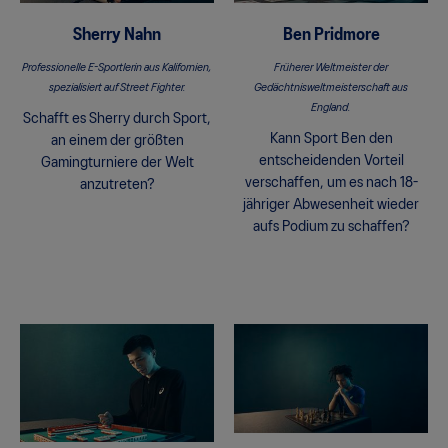
Sherry Nahn
Ben Pridmore
Professionelle E-Sportlerin aus Kalifornien,
Früherer Weltmeister der
spezialisiert auf Street Fighter.
Gedächtnisweltmeisterschaft aus
England.
Schafft es Sherry durch Sport,
Kann Sport Ben den
an einem der größten
entscheidenden Vorteil
Gamingturniere der Welt
verschaffen, um es nach 18-
anzutreten?​
jähriger Abwesenheit wieder
aufs Podium zu schaffen?