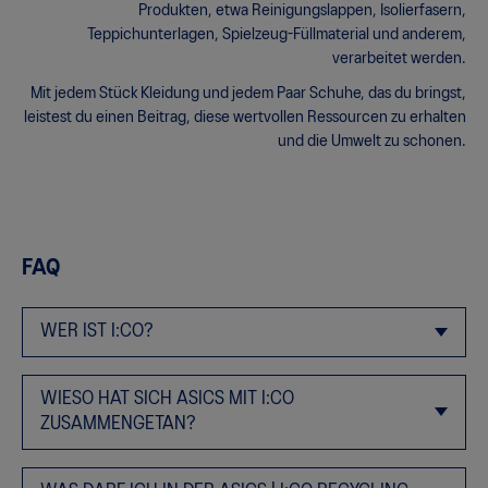
Produkten, etwa Reinigungslappen, Isolierfasern,
Teppichunterlagen, Spielzeug-Füllmaterial und anderem,
verarbeitet werden.
Mit jedem Stück Kleidung und jedem Paar Schuhe, das du bringst,
leistest du einen Beitrag, diese wertvollen Ressourcen zu erhalten
und die Umwelt zu schonen.
FAQ
WER IST I:CO?
I:CO – kurz für I:Collect – ist ein globaler Anbieter für Lösungen zum
WIESO HAT SICH ASICS MIT I:CO
Sammeln und Recyceln von Kleidern und Schuhen. I:CO hat sich
zum Ziel gesetzt, die Kleidung und Schuhe der Konsumenten in
ZUSAMMENGETAN?
Produkt- und Materialzyklen einzubringen, in denen sie neu
verarbeitet und immer wieder verwendet werden können. Das
ASICS steht als Akronym für „ein gesunder Geist in einem gesunden
reduziert Abfälle, schont die Ressourcen und schützt die Umwelt