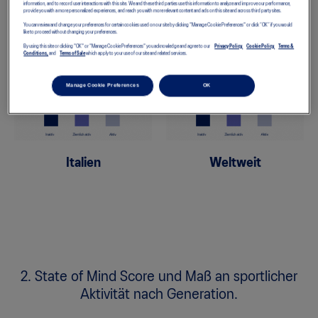
information, and to record user interactions with this site. We and these third parties use this information to analyze and improve our performance,
1. State of Mind Score in Abhängigkeit von
provide you with a more personalized experiences, and reach you with more relevant content and ads on this site and across third party sites.
sportlicher Aktivität.
You can review and change your preferences for certain cookies used on our site by clicking "Manage Cookie Preferences" or click “OK” if you would
like to proceed without changing your preferences.
By using this site or clicking "OK" or "Manage Cookie Preferences" you acknowledge and agree to our
Privacy Policy,
Cookie Policy,
Terms &
Conditions,
and
Terms of Sale
which apply to your use of our site and related services.
Manage Cookie Preferences
OK
Italien
Weltweit
2. State of Mind Score und Maß an sportlicher
Aktivität nach Generation.