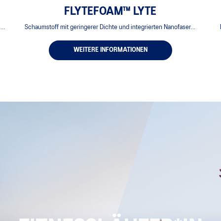
FLYTEFOAM™ LYTE
s
Schaumstoff mit geringerer Dichte und integrierten Nanofasern,
zu
der auch bei langen Läufen in Form bleibt.
Z
WEITERE INFORMATIONEN