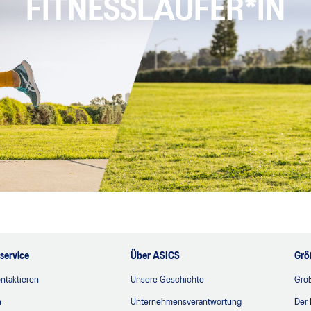
FITNESSLÄUFER*IN
service
Über ASICS
Grö
ntaktieren
Unsere Geschichte
Grö
n
Unternehmensverantwortung
Der 