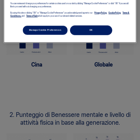
You can review and change your preferences for certain cookies used on our site by clicking "Manage Cookie Preferences" or click “OK” if you would
attività fisica.
like to proceed without changing your preferences.
By using this site or clicking "OK" or "Manage Cookie Preferences" you acknowledge and agree to our
Privacy Policy,
Cookie Policy,
Terms &
Conditions,
and
Terms of Sale
which apply to your use of our site and related services.
Manage Cookie Preferences
OK
Cina
Globale
2. Punteggio di Benessere mentale e livello di
attività fisica in base alla generazione.