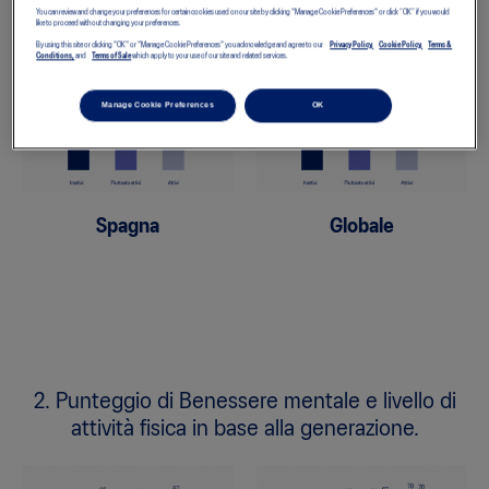
You can review and change your preferences for certain cookies used on our site by clicking "Manage Cookie Preferences" or click “OK” if you would
attività fisica.
like to proceed without changing your preferences.
By using this site or clicking "OK" or "Manage Cookie Preferences" you acknowledge and agree to our
Privacy Policy,
Cookie Policy,
Terms &
Conditions,
and
Terms of Sale
which apply to your use of our site and related services.
Manage Cookie Preferences
OK
Spagna
Globale
2. Punteggio di Benessere mentale e livello di
attività fisica in base alla generazione.