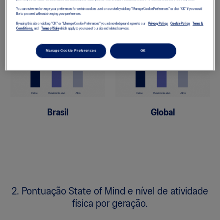
1. Pontuação State of Mind por nível de
You can review and change your preferences for certain cookies used on our site by clicking "Manage Cookie Preferences" or click “OK” if you would
like to proceed without changing your preferences.
atividade física.
By using this site or clicking "OK" or "Manage Cookie Preferences" you acknowledge and agree to our
Privacy Policy,
Cookie Policy,
Terms &
Conditions,
and
Terms of Sale
which apply to your use of our site and related services.
Manage Cookie Preferences
OK
Brasil
Global
2. Pontuação State of Mind e nível de atividade
física por geração.