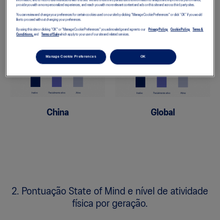
information, and to record user interactions with this site. We and these third parties use this information to analyze and improve our performance,
1. Pontuação State of Mind por nível de
provide you with a more personalized experiences, and reach you with more relevant content and ads on this site and across third party sites.
You can review and change your preferences for certain cookies used on our site by clicking "Manage Cookie Preferences" or click “OK” if you would
atividade física.
like to proceed without changing your preferences.
By using this site or clicking "OK" or "Manage Cookie Preferences" you acknowledge and agree to our
Privacy Policy,
Cookie Policy,
Terms &
Conditions,
and
Terms of Sale
which apply to your use of our site and related services.
Manage Cookie Preferences
OK
China
Global
2. Pontuação State of Mind e nível de atividade
física por geração.